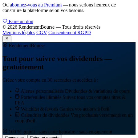
Ou
abonnez-vous au Premium
— nous serions heureux de
construire la plateforme selon vos besoins.
Faire un don
© 2026 RendementBourse — Tous droits réservés
Mentions légales
CGV
Consentement RGPD
Rendement
Bourse
Tout pour suivre vos dividendes —
gratuitement
Créez votre compte en 30 secondes et accédez à :
Alertes personnalisées
Dividendes & variations de cours
Portefeuilles illimités
Suivez tous vos comptes titres &
PEA
Watchlist & favoris
Gardez vos actions à l'œil
Calendrier de dividendes
Vos prochains versements en un
coup d'œil
100 % gratuit · sans carte bancaire · sans engagement
Connexion
Créer un compte