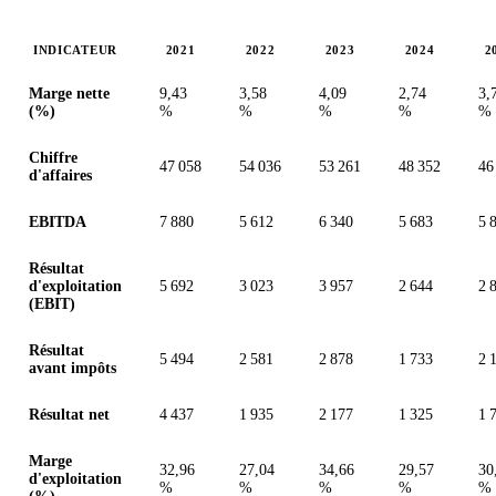
INDICATEUR
2021
2022
2023
2024
2
Valeurs en millions (couronne suédoise)
Marge nette
9,43
3,58
4,09
2,74
3,
(%)
%
%
%
%
%
Chiffre
47 058
54 036
53 261
48 352
46
d'affaires
EBITDA
7 880
5 612
6 340
5 683
5 
Résultat
d'exploitation
5 692
3 023
3 957
2 644
2 
(EBIT)
Résultat
5 494
2 581
2 878
1 733
2 
avant impôts
Résultat net
4 437
1 935
2 177
1 325
1 
Marge
32,96
27,04
34,66
29,57
30
d'exploitation
%
%
%
%
%