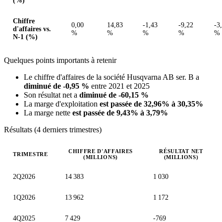
(%)
Chiffre
0,00
14,83
-1,43
-9,22
-3
d'affaires vs.
%
%
%
%
%
N-1 (%)
Quelques points importants à retenir
Le chiffre d'affaires de la société Husqvarna AB ser. B a
diminué de -0,95 %
entre 2021 et 2025
Son résultat net a
diminué de -60,15 %
La marge d'exploitation
est passée de 32,96% à 30,35%
La marge nette
est passée de 9,43% à 3,79%
Résultats (4 derniers trimestres)
CHIFFRE D'AFFAIRES
RÉSULTAT NET
TRIMESTRE
(MILLIONS)
(MILLIONS)
Valeurs trimestrielles en millions (couronne suédoise)
2Q2026
14 383
1 030
1Q2026
13 962
1 172
4Q2025
7 429
-769