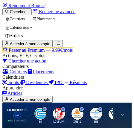
Rendement
Bourse
Recherche avancée
Chercher…
Courtiers
Placements
Calendriers
Articles
Accéder à mon compte
Passer au Premium —
9.99€/mois
Actions, ETF, Cryptos
Chercher une action
Comparateurs
Courtiers
Placements
Calendriers
Splits
Dividendes
IPO
Résultats
Apprendre
Articles
Accéder à mon compte
Le Radar
C
L
I
B
B
20 SIGNAUX
ED
LOUP.PA
IMB.L
BHB
BC
CN