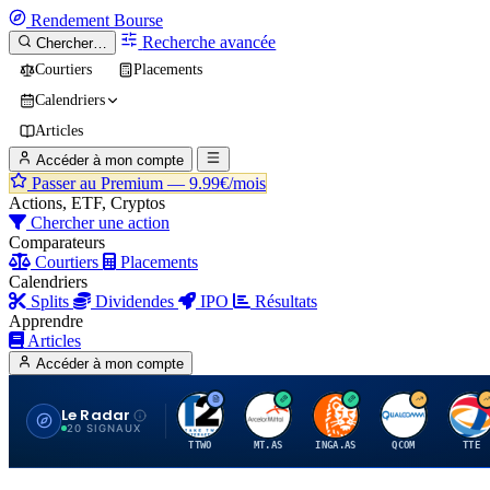
Rendement
Bourse
Recherche avancée
Chercher…
Courtiers
Placements
Calendriers
Articles
Accéder à mon compte
Passer au Premium —
9.99€/mois
Actions, ETF, Cryptos
Chercher une action
Comparateurs
Courtiers
Placements
Calendriers
Splits
Dividendes
IPO
Résultats
Apprendre
Articles
Accéder à mon compte
Le Radar
T
A
I
Q
T
20 SIGNAUX
TTWO
MT.AS
INGA.AS
QCOM
TTE