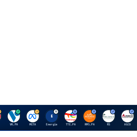
V
M
E
T
H
R
A
VK.PA
META
Energie
TTE.PA
RMS.PA
RS
AGCO