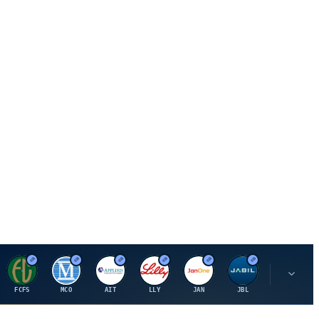
F
M
A
E
J
J
P
FCFS
MCO
AIT
LLY
JAN
JBL
PSHZF