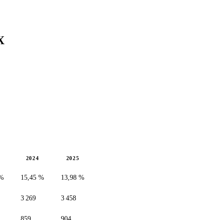
X
2024
2025
 %
15,45 %
13,98 %
3 269
3 458
859
904