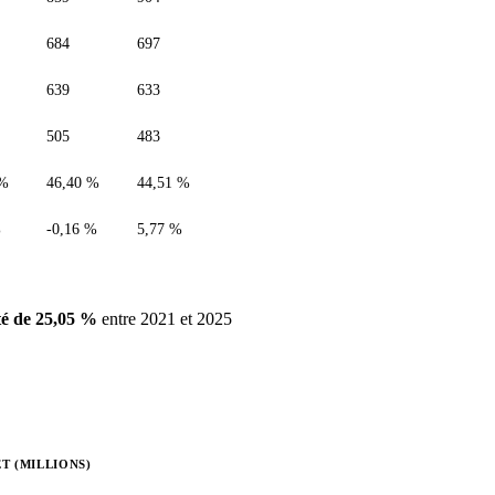
684
697
639
633
505
483
 %
46,40 %
44,51 %
%
-0,16 %
5,77 %
é de 25,05 %
entre 2021 et 2025
T (MILLIONS)