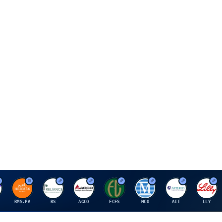
H
R
A
F
M
A
E
RMS.PA
RS
AGCO
FCFS
MCO
AIT
LLY