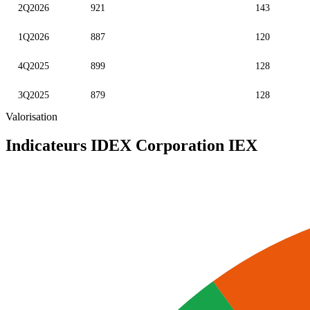
2Q2026
921
143
1Q2026
887
120
4Q2025
899
128
3Q2025
879
128
Valorisation
Indicateurs IDEX Corporation
IEX