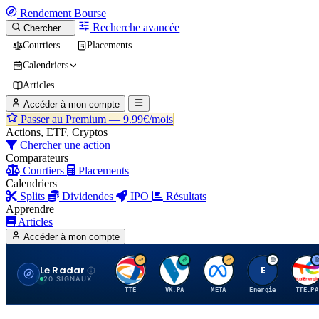
Rendement
Bourse
Recherche avancée
Chercher…
Courtiers
Placements
Calendriers
Articles
Accéder à mon compte
Passer au Premium —
9.99€/mois
Actions, ETF, Cryptos
Chercher une action
Comparateurs
Courtiers
Placements
Calendriers
Splits
Dividendes
IPO
Résultats
Apprendre
Articles
Accéder à mon compte
Le Radar
T
V
M
E
T
20 SIGNAUX
TTE
VK.PA
META
Energie
TTE.PA