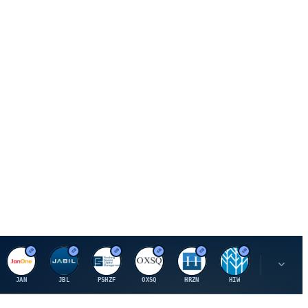
J
J
P
O
H
H
U
JAN
JBL
PSHZF
OXSQ
HRZN
HIW
UMH