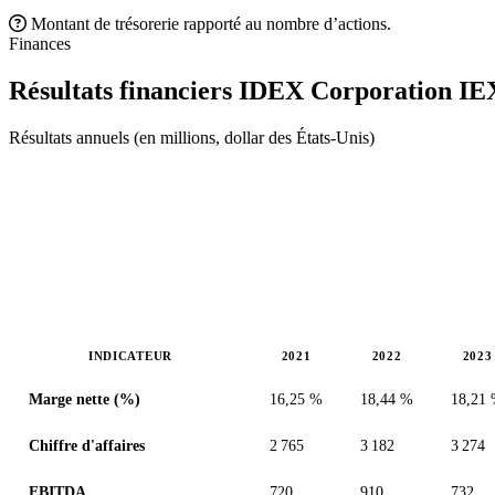
Montant de trésorerie rapporté au nombre d’actions.
Finances
Résultats financiers IDEX Corporation
IE
Résultats annuels (en millions, dollar des États-Unis)
INDICATEUR
2021
2022
2023
Valeurs en millions (dollar des États-Unis)
Marge nette (%)
16,25 %
18,44 %
18,21
Chiffre d'affaires
2 765
3 182
3 274
EBITDA
720
910
732