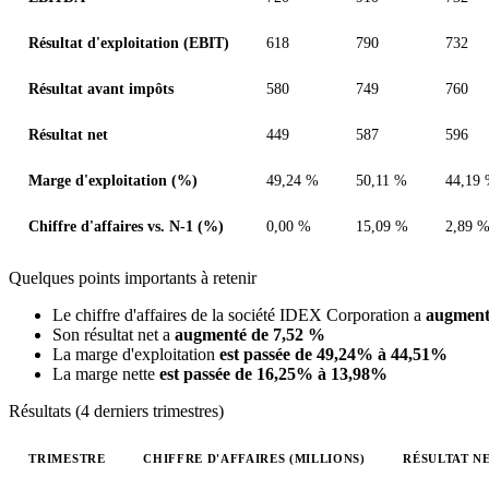
Résultat d'exploitation (EBIT)
618
790
732
Résultat avant impôts
580
749
760
Résultat net
449
587
596
Marge d'exploitation (%)
49,24 %
50,11 %
44,19
Chiffre d'affaires vs. N-1 (%)
0,00 %
15,09 %
2,89 
Quelques points importants à retenir
Le chiffre d'affaires de la société IDEX Corporation a
augment
Son résultat net a
augmenté de 7,52 %
La marge d'exploitation
est passée de 49,24% à 44,51%
La marge nette
est passée de 16,25% à 13,98%
Résultats (4 derniers trimestres)
TRIMESTRE
CHIFFRE D'AFFAIRES (MILLIONS)
RÉSULTAT NE
Valeurs trimestrielles en millions (dollar des États-Unis)