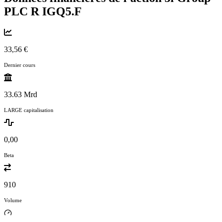
PLC R
IGQ5.F
33,56 €
Dernier cours
33.63 Mrd
LARGE capitalisation
0,00
Beta
910
Volume