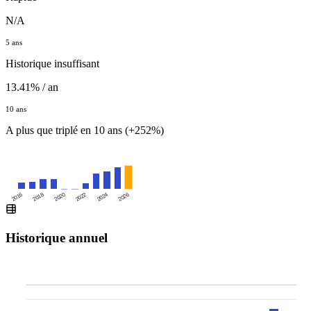
N/A
5 ans
Historique insuffisant
13.41% / an
10 ans
A plus que triplé en 10 ans (+252%)
2016
2020
2024
2018
2022
2026
Historique annuel