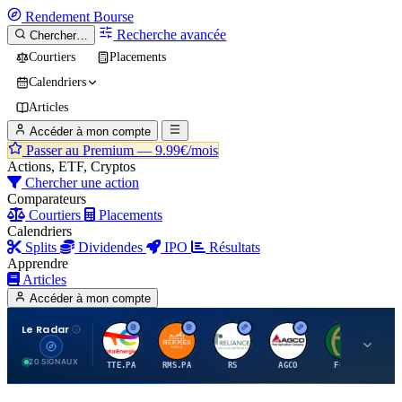
Rendement
Bourse
Recherche avancée
Chercher…
Courtiers
Placements
Calendriers
Articles
Accéder à mon compte
Passer au Premium —
9.99€/mois
Actions, ETF, Cryptos
Chercher une action
Comparateurs
Courtiers
Placements
Calendriers
Splits
Dividendes
IPO
Résultats
Apprendre
Articles
Accéder à mon compte
Le Radar
T
H
R
A
F
20 SIGNAUX
TTE.PA
RMS.PA
RS
AGCO
FCFS
MC