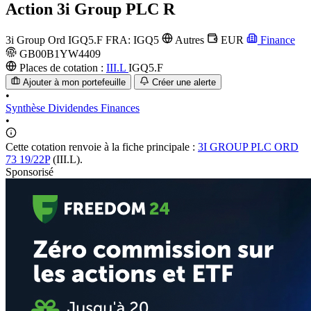
Action
3i Group PLC R
3i Group Ord
IGQ5.F
FRA: IGQ5
Autres
EUR
Finance
GB00B1YW4409
Places de cotation :
III.L
IGQ5.F
Ajouter à mon portefeuille
Créer une alerte
•
Synthèse
Dividendes
Finances
•
Cette cotation renvoie à la fiche principale :
3I GROUP PLC ORD
73 19/22P
(III.L).
Sponsorisé