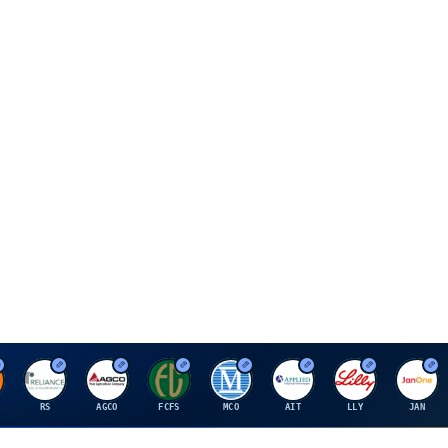
R
A
F
M
A
E
J
RS
AGCO
FCFS
MCO
AIT
LLY
JAN