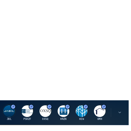
J
P
O
H
H
U
U
JBL
PSHZF
OXSQ
HRZN
HIW
UMH
UDR