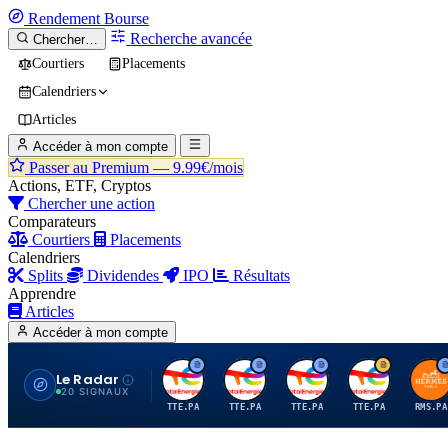
Rendement
Bourse
Recherche avancée
Chercher…
Courtiers
Placements
Calendriers
Articles
Accéder à mon compte
Passer au Premium —
9.99€/mois
Actions, ETF, Cryptos
Chercher une action
Comparateurs
Courtiers
Placements
Calendriers
Splits
Dividendes
IPO
Résultats
Apprendre
Articles
Accéder à mon compte
Le Radar
T
T
T
T
H
20 SIGNAUX
TTE.PA
TTE.PA
TTE.PA
TTE.PA
RMS.PA