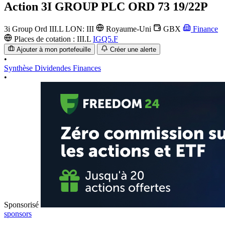
Action
3I GROUP PLC ORD 73 19/22P
3i Group Ord
III.L
LON: III
Royaume-Uni
GBX
Finance
Places de cotation :
III.L
IGQ5.F
Ajouter à mon portefeuille
Créer une alerte
•
Synthèse
Dividendes
Finances
•
Sponsorisé
sponsors