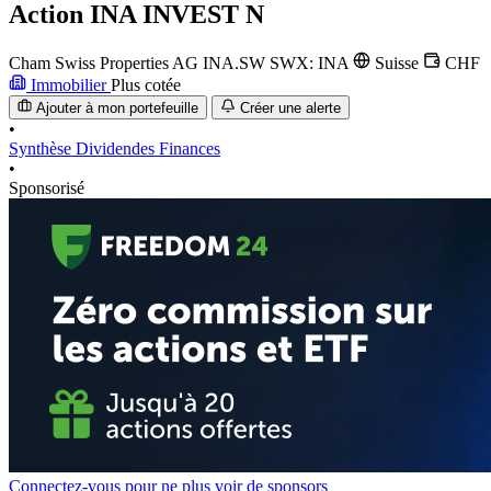
Action
INA INVEST N
Cham Swiss Properties AG
INA.SW
SWX: INA
Suisse
CHF
Immobilier
Plus cotée
Ajouter à mon portefeuille
Créer une alerte
•
Synthèse
Dividendes
Finances
•
Sponsorisé
Connectez-vous pour ne plus voir de sponsors