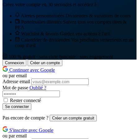
Créez votre compte en 30 secondes et accédez à :
Alertes personnalisées
Dividendes & variations de cours
Portefeuilles illimités
Suivez tous vos comptes titres &
PEA
Watchlist & favoris
Gardez vos actions à l'œil
Calendrier de dividendes
Vos prochains versements en un
coup d'œil
100 % gratuit · sans carte bancaire · sans engagement
Connexion
Créer un compte
Continuer avec Google
ou par email
Adresse email
Mot de passe
Oublié ?
Rester connecté
Se connecter
Pas encore de compte ?
Créer un compte gratuit
S'inscrire avec Google
ou par email