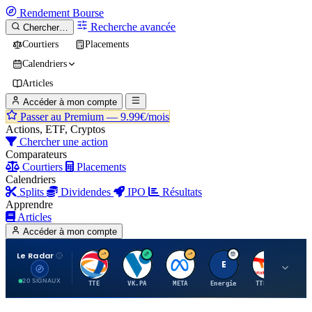
Rendement
Bourse
Recherche avancée
Chercher…
Courtiers
Placements
Calendriers
Articles
Accéder à mon compte
Passer au Premium —
9.99€/mois
Actions, ETF, Cryptos
Chercher une action
Comparateurs
Courtiers
Placements
Calendriers
Splits
Dividendes
IPO
Résultats
Apprendre
Articles
Accéder à mon compte
Le Radar
T
V
M
E
T
20 SIGNAUX
TTE
VK.PA
META
Energie
TTE.PA
RMS