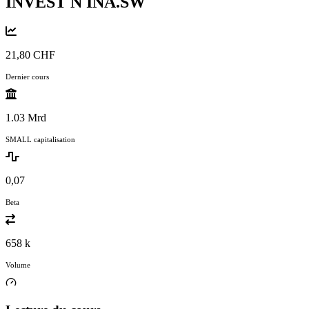
INVEST N
INA.SW
21,80 CHF
Dernier cours
1.03 Mrd
SMALL capitalisation
0,07
Beta
658 k
Volume