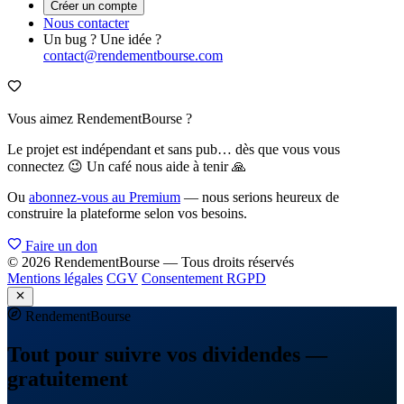
Créer un compte
Nous contacter
Un bug ? Une idée ?
contact@rendementbourse.com
Vous aimez RendementBourse ?
Le projet est indépendant et sans pub… dès que vous vous
connectez 😉 Un café nous aide à tenir 🙏
Ou
abonnez-vous au Premium
— nous serions heureux de
construire la plateforme selon vos besoins.
Faire un don
© 2026 RendementBourse — Tous droits réservés
Mentions légales
CGV
Consentement RGPD
Rendement
Bourse
Tout pour suivre vos dividendes —
gratuitement