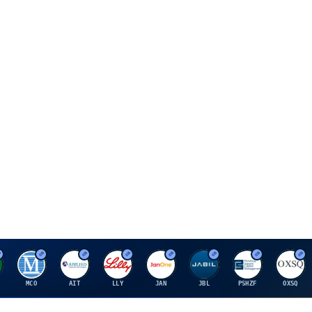
M
A
E
J
J
P
O
MCO
AIT
LLY
JAN
JBL
PSHZF
OXSQ