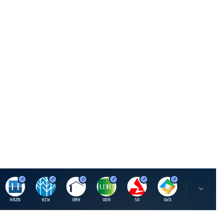
H
H
U
U
S
S
S
HRZN
HIW
UMH
UDR
SO
SWX
SIGI