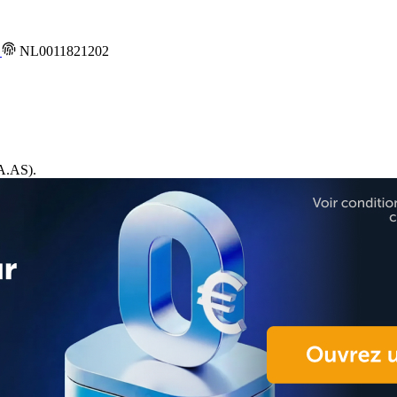
e
NL0011821202
.AS).