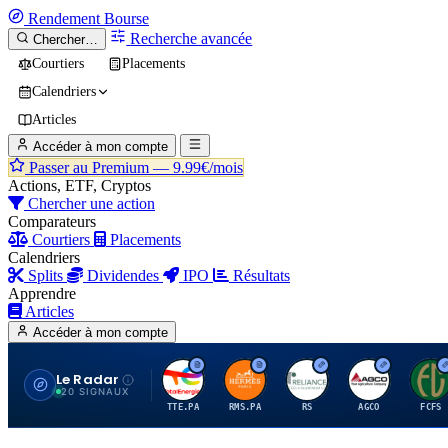
Rendement
Bourse
Recherche avancée
Chercher…
Courtiers
Placements
Calendriers
Articles
Accéder à mon compte
Passer au Premium —
9.99€/mois
Actions, ETF, Cryptos
Chercher une action
Comparateurs
Courtiers
Placements
Calendriers
Splits
Dividendes
IPO
Résultats
Apprendre
Articles
Accéder à mon compte
Le Radar
T
H
R
A
F
20 SIGNAUX
TTE.PA
RMS.PA
RS
AGCO
FCFS