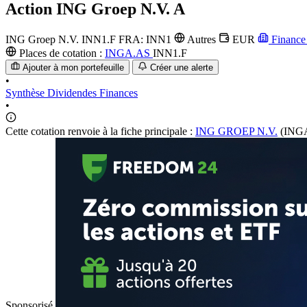
Action
ING Groep N.V. A
ING Groep N.V.
INN1.F
FRA: INN1
Autres
EUR
Financ
Places de cotation :
INGA.AS
INN1.F
Ajouter à mon portefeuille
Créer une alerte
•
Synthèse
Dividendes
Finances
•
Cette cotation renvoie à la fiche principale :
ING GROEP N.V.
(INGA
Sponsorisé