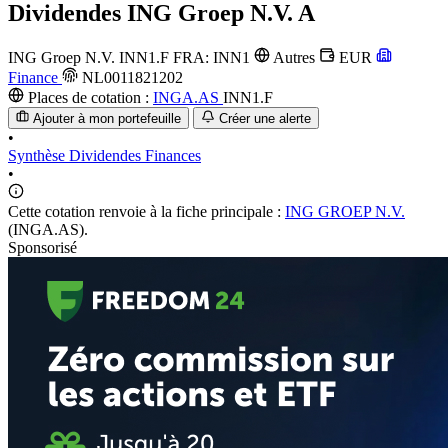
Dividendes
ING Groep N.V. A
ING Groep N.V.
INN1.F
FRA: INN1
Autres
EUR
Finance
NL0011821202
Places de cotation :
INGA.AS
INN1.F
Ajouter à mon portefeuille
Créer une alerte
•
Synthèse
Dividendes
Finances
•
Cette cotation renvoie à la fiche principale :
ING GROEP N.V.
(INGA.AS).
Sponsorisé