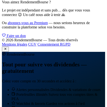
Vous aimez RendementBourse ?
Le projet est indépendant et sans pub… dès que vous vous
connectez 😉 Un café nous aide à tenir 🙏
Ou
abonnez-vous au Premium
— nous serions heureux de
construire la plateforme selon vos besoins.
Faire un don
© 2026 RendementBourse — Tous droits réservés
Mentions légales
CGV
Consentement RGPD
Rendement
Bourse
Tout pour suivre vos dividendes —
gratuitement
Créez votre compte en 30 secondes et accédez à :
Alertes personnalisées
Dividendes & variations de cours
Portefeuilles illimités
Suivez tous vos comptes titres &
PEA
Watchlist & favoris
Gardez vos actions à l'œil