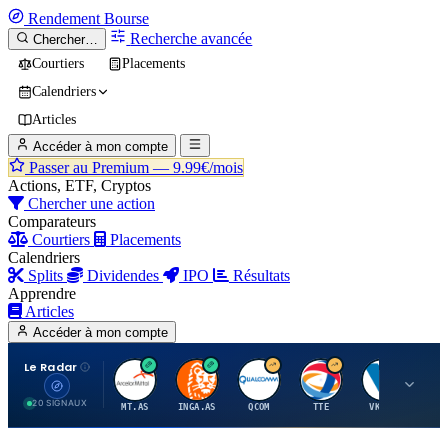
Rendement
Bourse
Recherche avancée
Chercher…
Courtiers
Placements
Calendriers
Articles
Accéder à mon compte
Passer au Premium —
9.99€/mois
Actions, ETF, Cryptos
Chercher une action
Comparateurs
Courtiers
Placements
Calendriers
Splits
Dividendes
IPO
Résultats
Apprendre
Articles
Accéder à mon compte
Le Radar
A
I
Q
T
V
20 SIGNAUX
MT.AS
INGA.AS
QCOM
TTE
VK.PA
ME