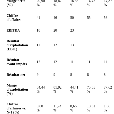
Marge nette
20,90
18,82
16,36
14,42
14,87
(%)
%
%
%
%
%
Chiffre
41
46
50
55
56
d'affaires
EBITDA
18
20
23
Résultat
d'exploitation
12
12
13
(EBIT)
Résultat
12
12
11
11
11
avant impôts
Résultat net
9
9
8
8
8
Marge
84,44
81,92
44,41
75,55
77,62
d'exploitation
%
%
%
%
%
(%)
Chiffre
0,00
11,74
8,66
10,31
1,06
d'affaires vs.
%
%
%
%
%
N-1 (%)