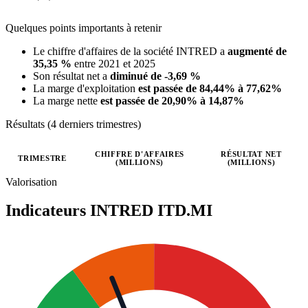
Quelques points importants à retenir
Le chiffre d'affaires de la société INTRED a
augmenté de
35,35 %
entre 2021 et 2025
Son résultat net a
diminué de -3,69 %
La marge d'exploitation
est passée de 84,44% à 77,62%
La marge nette
est passée de 20,90% à 14,87%
Résultats (4 derniers trimestres)
CHIFFRE D'AFFAIRES
RÉSULTAT NET
TRIMESTRE
(MILLIONS)
(MILLIONS)
Valeurs trimestrielles en millions (euro)
Valorisation
Indicateurs INTRED
ITD.MI