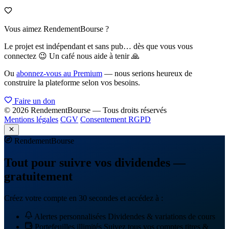
Vous aimez RendementBourse ?
Le projet est indépendant et sans pub… dès que vous vous
connectez 😉 Un café nous aide à tenir 🙏
Ou
abonnez-vous au Premium
— nous serions heureux de
construire la plateforme selon vos besoins.
Faire un don
© 2026 RendementBourse — Tous droits réservés
Mentions légales
CGV
Consentement RGPD
Rendement
Bourse
Tout pour suivre vos dividendes —
gratuitement
Créez votre compte en 30 secondes et accédez à :
Alertes personnalisées
Dividendes & variations de cours
Portefeuilles illimités
Suivez tous vos comptes titres &