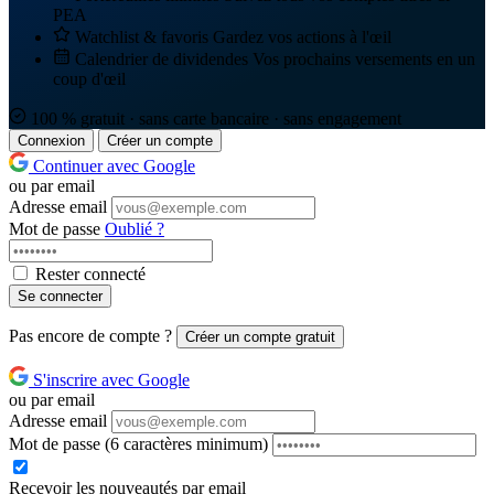
PEA
Watchlist & favoris
Gardez vos actions à l'œil
Calendrier de dividendes
Vos prochains versements en un
coup d'œil
100 % gratuit · sans carte bancaire · sans engagement
Connexion
Créer un compte
Continuer avec Google
ou par email
Adresse email
Mot de passe
Oublié ?
Rester connecté
Se connecter
Pas encore de compte ?
Créer un compte gratuit
S'inscrire avec Google
ou par email
Adresse email
Mot de passe
(6 caractères minimum)
Recevoir les nouveautés par email