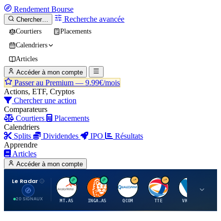
Rendement
Bourse
Recherche avancée
Chercher…
Courtiers
Placements
Calendriers
Articles
Accéder à mon compte
Passer au Premium —
9.99€/mois
Actions, ETF, Cryptos
Chercher une action
Comparateurs
Courtiers
Placements
Calendriers
Splits
Dividendes
IPO
Résultats
Apprendre
Articles
Accéder à mon compte
Le Radar
A
I
Q
T
V
20 SIGNAUX
MT.AS
INGA.AS
QCOM
TTE
VK.PA
ME