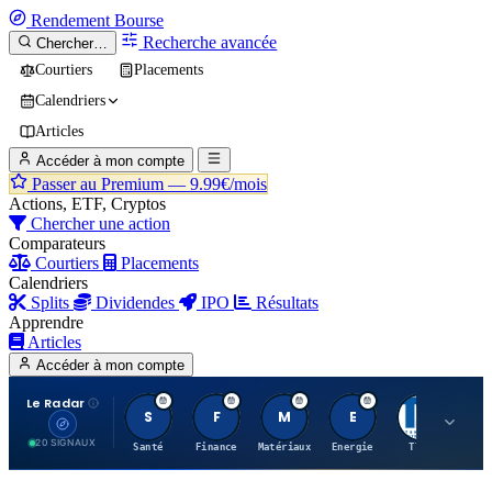
Rendement
Bourse
Recherche avancée
Chercher…
Courtiers
Placements
Calendriers
Articles
Accéder à mon compte
Passer au Premium —
9.99€/mois
Actions, ETF, Cryptos
Chercher une action
Comparateurs
Courtiers
Placements
Calendriers
Splits
Dividendes
IPO
Résultats
Apprendre
Articles
Accéder à mon compte
Le Radar
S
F
M
E
T
20 SIGNAUX
Santé
Finance
Matériaux
Energie
TTWO
MT.