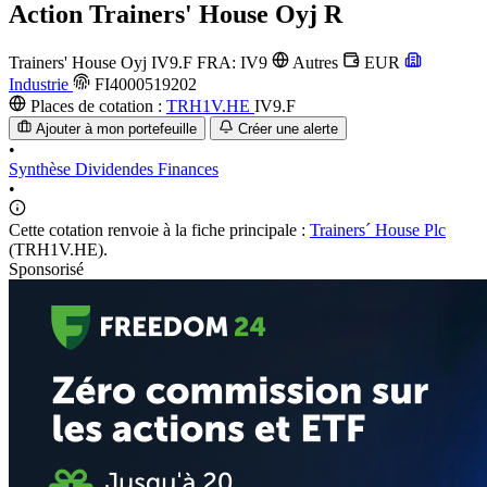
Action
Trainers' House Oyj R
Trainers' House Oyj
IV9.F
FRA: IV9
Autres
EUR
Industrie
FI4000519202
Places de cotation :
TRH1V.HE
IV9.F
Ajouter à mon portefeuille
Créer une alerte
•
Synthèse
Dividendes
Finances
•
Cette cotation renvoie à la fiche principale :
Trainers´ House Plc
(TRH1V.HE).
Sponsorisé