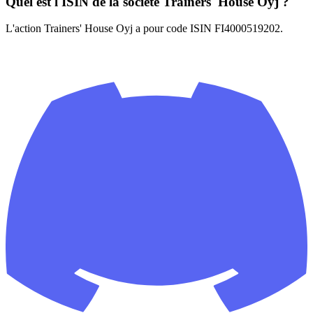
Quel est l'ISIN de la société Trainers' House Oyj ?
L'action Trainers' House Oyj a pour code ISIN FI4000519202.