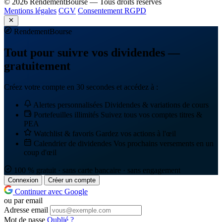
© 2026 RendementBourse — Tous droits réservés
Mentions légales
CGV
Consentement RGPD
Rendement
Bourse
Tout pour suivre vos dividendes —
gratuitement
Créez votre compte en 30 secondes et accédez à :
Alertes personnalisées
Dividendes & variations de cours
Portefeuilles illimités
Suivez tous vos comptes titres &
PEA
Watchlist & favoris
Gardez vos actions à l'œil
Calendrier de dividendes
Vos prochains versements en un
coup d'œil
100 % gratuit · sans carte bancaire · sans engagement
Connexion
Créer un compte
Continuer avec Google
ou par email
Adresse email
Mot de passe
Oublié ?