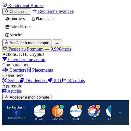
Rendement
Bourse
Recherche avancée
Chercher…
Courtiers
Placements
Calendriers
Articles
Accéder à mon compte
Passer au Premium —
9.99€/mois
Actions, ETF, Cryptos
Chercher une action
Comparateurs
Courtiers
Placements
Calendriers
Splits
Dividendes
IPO
Résultats
Apprendre
Articles
Accéder à mon compte
Le Radar
A
I
Q
T
V
20 SIGNAUX
MT.AS
INGA.AS
QCOM
TTE
VK.PA
ME