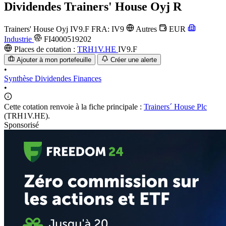
Dividendes
Trainers' House Oyj R
Trainers' House Oyj
IV9.F
FRA: IV9
Autres
EUR
Industrie
FI4000519202
Places de cotation :
TRH1V.HE
IV9.F
Ajouter à mon portefeuille
Créer une alerte
•
Synthèse
Dividendes
Finances
•
Cette cotation renvoie à la fiche principale :
Trainers´ House Plc
(TRH1V.HE).
Sponsorisé