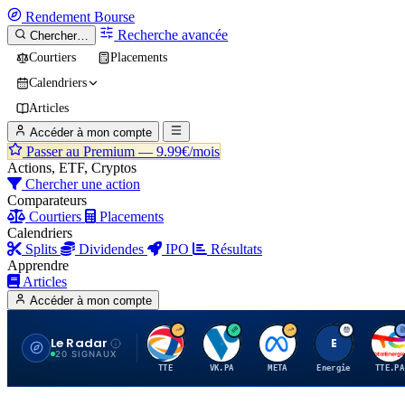
Rendement
Bourse
Recherche avancée
Chercher…
Courtiers
Placements
Calendriers
Articles
Accéder à mon compte
Passer au Premium —
9.99€/mois
Actions, ETF, Cryptos
Chercher une action
Comparateurs
Courtiers
Placements
Calendriers
Splits
Dividendes
IPO
Résultats
Apprendre
Articles
Accéder à mon compte
Le Radar
T
V
M
E
T
20 SIGNAUX
TTE
VK.PA
META
Energie
TTE.PA