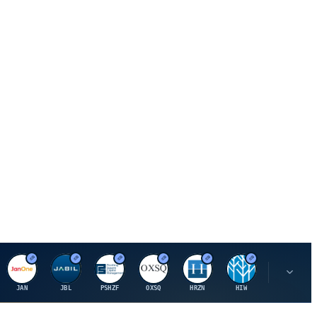
J
J
P
O
H
H
U
JAN
JBL
PSHZF
OXSQ
HRZN
HIW
UMH