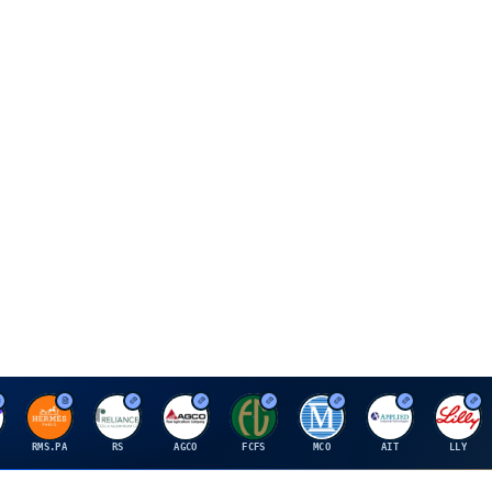
H
R
A
F
M
A
E
RMS.PA
RS
AGCO
FCFS
MCO
AIT
LLY