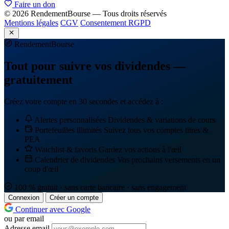
Faire un don
© 2026 RendementBourse — Tous droits réservés
Mentions légales
CGV
Consentement RGPD
Rendement
Bourse
Tout pour suivre vos dividendes —
gratuitement
Créez votre compte en 30 secondes et accédez à :
Alertes personnalisées
Dividendes & variations de cours
Portefeuilles illimités
Suivez tous vos comptes titres &
PEA
Watchlist & favoris
Gardez vos actions à l'œil
Calendrier de dividendes
Vos prochains versements en un
coup d'œil
100 % gratuit · sans carte bancaire · sans engagement
Connexion
Créer un compte
Continuer avec Google
ou par email
Adresse email