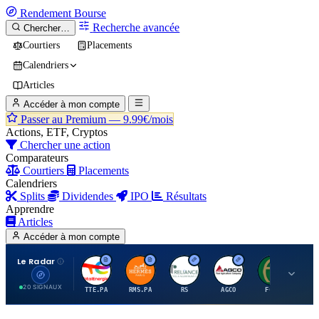
Rendement
Bourse
Recherche avancée
Chercher…
Courtiers
Placements
Calendriers
Articles
Accéder à mon compte
Passer au Premium —
9.99€/mois
Actions, ETF, Cryptos
Chercher une action
Comparateurs
Courtiers
Placements
Calendriers
Splits
Dividendes
IPO
Résultats
Apprendre
Articles
Accéder à mon compte
Le Radar
T
H
R
A
F
20 SIGNAUX
TTE.PA
RMS.PA
RS
AGCO
FCFS
MC