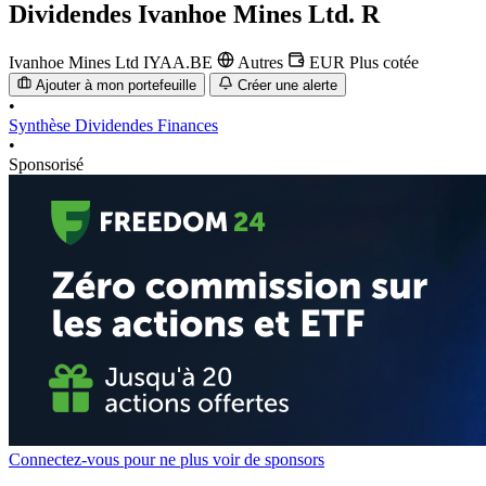
Dividendes
Ivanhoe Mines Ltd. R
Ivanhoe Mines Ltd
IYAA.BE
Autres
EUR
Plus cotée
Ajouter à mon portefeuille
Créer une alerte
•
Synthèse
Dividendes
Finances
•
Sponsorisé
Connectez-vous pour ne plus voir de sponsors