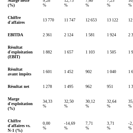
Marge nette
9,28
12,73
7,60
7,25
10
(%)
%
%
%
%
%
Chiffre
13 770
11 747
12 653
13 122
12
d'affaires
EBITDA
2 361
2 124
1 581
1 924
2 
Résultat
d'exploitation
1 882
1 657
1 103
1 505
1 
(EBIT)
Résultat
1 601
1 452
902
1 040
1 
avant impôts
Résultat net
1 278
1 495
962
951
1 
Marge
34,33
32,50
30,12
32,64
35
d'exploitation
%
%
%
%
%
(%)
Chiffre
0,00
-14,69
7,71
3,71
-2
d'affaires vs.
%
%
%
%
%
N-1 (%)