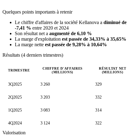
Quelques points importants à retenir
Le chiffre d'affaires de la société Kellanova a
diminué de
-7,41 %
entre 2020 et 2024
Son résultat net a
augmenté de 6,10 %
La marge d'exploitation
est passée de 34,33% à 35,65%
La marge nette
est passée de 9,28% à 10,64%
Résultats (4 derniers trimestres)
CHIFFRE D'AFFAIRES
RÉSULTAT NET
TRIMESTRE
(MILLIONS)
(MILLIONS)
Valeurs trimestrielles en millions (dollar des États-Unis)
3Q2025
3 260
329
2Q2025
3 203
332
1Q2025
3 083
314
4Q2024
3 124
322
Valorisation