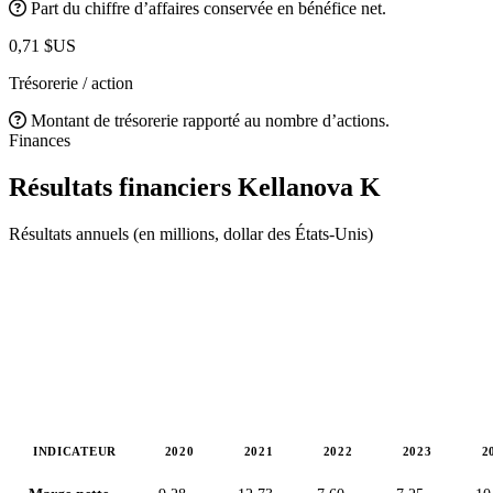
Part du chiffre d’affaires conservée en bénéfice net.
0,71 $US
Trésorerie / action
Montant de trésorerie rapporté au nombre d’actions.
Finances
Résultats financiers Kellanova
K
Résultats annuels (en millions, dollar des États-Unis)
INDICATEUR
2020
2021
2022
2023
2
Valeurs en millions (dollar des États-Unis)