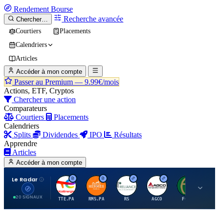
Rendement
Bourse
Recherche avancée
Chercher…
Courtiers
Placements
Calendriers
Articles
Accéder à mon compte
Passer au Premium —
9.99€/mois
Actions, ETF, Cryptos
Chercher une action
Comparateurs
Courtiers
Placements
Calendriers
Splits
Dividendes
IPO
Résultats
Apprendre
Articles
Accéder à mon compte
Le Radar
T
H
R
A
F
20 SIGNAUX
TTE.PA
RMS.PA
RS
AGCO
FCFS
MC