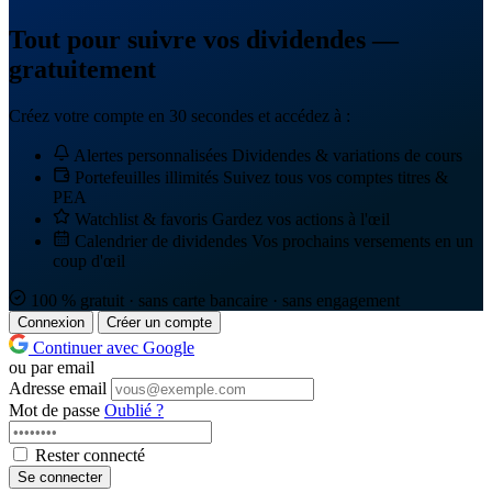
Tout pour suivre vos dividendes —
gratuitement
Créez votre compte en 30 secondes et accédez à :
Alertes personnalisées
Dividendes & variations de cours
Portefeuilles illimités
Suivez tous vos comptes titres &
PEA
Watchlist & favoris
Gardez vos actions à l'œil
Calendrier de dividendes
Vos prochains versements en un
coup d'œil
100 % gratuit · sans carte bancaire · sans engagement
Connexion
Créer un compte
Continuer avec Google
ou par email
Adresse email
Mot de passe
Oublié ?
Rester connecté
Se connecter