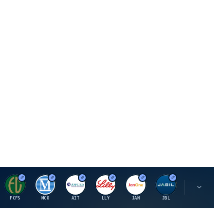
F
M
A
E
J
J
P
FCFS
MCO
AIT
LLY
JAN
JBL
PSHZF