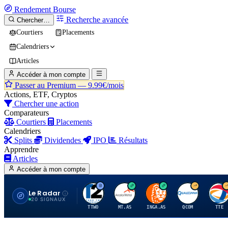
Rendement
Bourse
Recherche avancée
Chercher…
Courtiers
Placements
Calendriers
Articles
Accéder à mon compte
Passer au Premium —
9.99€/mois
Actions, ETF, Cryptos
Chercher une action
Comparateurs
Courtiers
Placements
Calendriers
Splits
Dividendes
IPO
Résultats
Apprendre
Articles
Accéder à mon compte
Le Radar
T
A
I
Q
T
20 SIGNAUX
TTWO
MT.AS
INGA.AS
QCOM
TTE