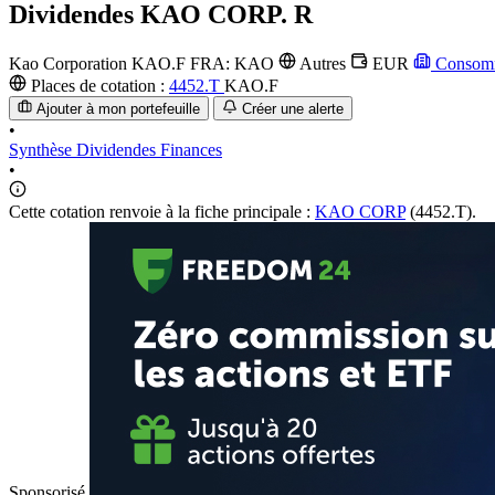
Dividendes
KAO CORP. R
Kao Corporation
KAO.F
FRA: KAO
Autres
EUR
Consomm
Places de cotation :
4452.T
KAO.F
Ajouter à mon portefeuille
Créer une alerte
•
Synthèse
Dividendes
Finances
•
Cette cotation renvoie à la fiche principale :
KAO CORP
(4452.T).
Sponsorisé