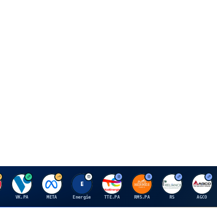
V
M
E
T
H
R
A
VK.PA
META
Energie
TTE.PA
RMS.PA
RS
AGCO