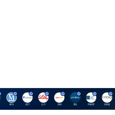
M
A
E
J
J
P
O
MCO
AIT
LLY
JAN
JBL
PSHZF
OXSQ