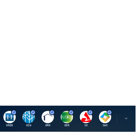
H
H
U
U
S
S
S
HRZN
HIW
UMH
UDR
SO
SWX
SIGI