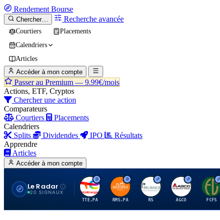
Rendement
Bourse
Recherche avancée
Chercher…
Courtiers
Placements
Calendriers
Articles
Accéder à mon compte
Passer au Premium —
9.99€/mois
Actions, ETF, Cryptos
Chercher une action
Comparateurs
Courtiers
Placements
Calendriers
Splits
Dividendes
IPO
Résultats
Apprendre
Articles
Accéder à mon compte
Le Radar
T
H
R
A
F
20 SIGNAUX
TTE.PA
RMS.PA
RS
AGCO
FCFS