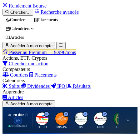
Rendement
Bourse
Recherche avancée
Chercher…
Courtiers
Placements
Calendriers
Articles
Accéder à mon compte
Passer au Premium —
9.99€/mois
Actions, ETF, Cryptos
Chercher une action
Comparateurs
Courtiers
Placements
Calendriers
Splits
Dividendes
IPO
Résultats
Apprendre
Articles
Accéder à mon compte
Le Radar
T
H
R
A
F
20 SIGNAUX
TTE.PA
RMS.PA
RS
AGCO
FCFS
MC