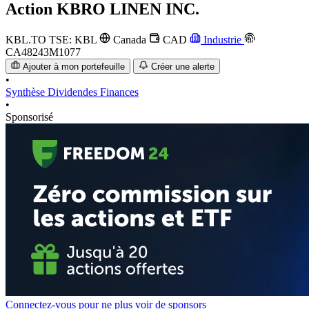
Action
KBRO LINEN INC.
KBL.TO
TSE: KBL
Canada
CAD
Industrie
CA48243M1077
Ajouter à mon portefeuille
Créer une alerte
•
Synthèse
Dividendes
Finances
•
Sponsorisé
Connectez-vous pour ne plus voir de sponsors