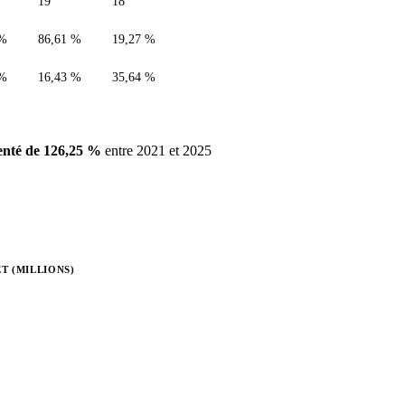
19
18
 %
86,61 %
19,27 %
 %
16,43 %
35,64 %
nté de 126,25 %
entre 2021 et 2025
T (MILLIONS)