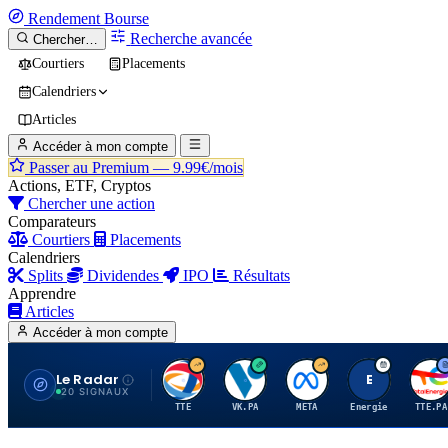
Rendement
Bourse
Recherche avancée
Chercher…
Courtiers
Placements
Calendriers
Articles
Accéder à mon compte
Passer au Premium —
9.99€/mois
Actions, ETF, Cryptos
Chercher une action
Comparateurs
Courtiers
Placements
Calendriers
Splits
Dividendes
IPO
Résultats
Apprendre
Articles
Accéder à mon compte
Le Radar
T
V
M
E
T
20 SIGNAUX
TTE
VK.PA
META
Energie
TTE.PA