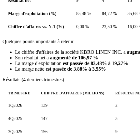
Résultat net
9
4
18
Marge d'exploitation (%)
83,48 %
84,72 %
35,68
Chiffre d'affaires vs. N-1 (%)
0,00 %
23,50 %
16,00
Quelques points importants à retenir
Le chiffre d'affaires de la société KBRO LINEN INC. a
augme
Son résultat net a
augmenté de 106,97 %
La marge d'exploitation
est passée de 83,48% à 19,27%
La marge nette
est passée de 3,88% à 3,55%
Résultats (4 derniers trimestres)
TRIMESTRE
CHIFFRE D'AFFAIRES (MILLIONS)
RÉSULTAT NE
Valeurs trimestrielles en millions (dollar canadien)
1Q2026
139
2
4Q2025
147
3
3Q2025
156
9