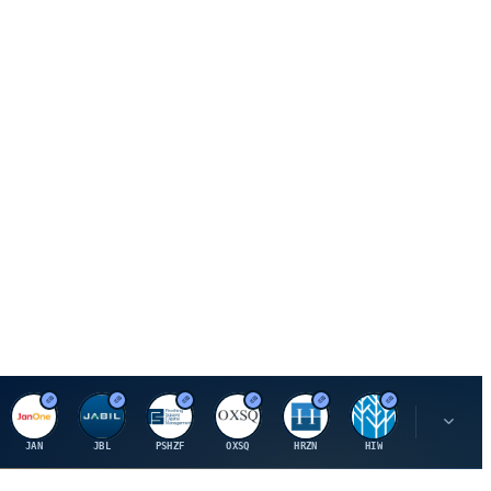
J
J
P
O
H
H
U
JAN
JBL
PSHZF
OXSQ
HRZN
HIW
UMH