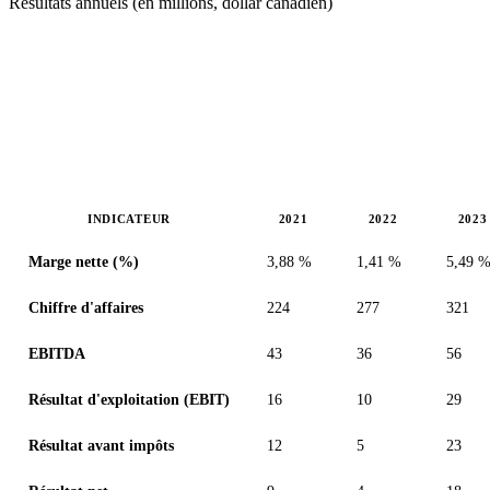
Résultats annuels (en millions, dollar canadien)
INDICATEUR
2021
2022
2023
Valeurs en millions (dollar canadien)
Marge nette (%)
3,88 %
1,41 %
5,49 
Chiffre d'affaires
224
277
321
EBITDA
43
36
56
Résultat d'exploitation (EBIT)
16
10
29
Résultat avant impôts
12
5
23