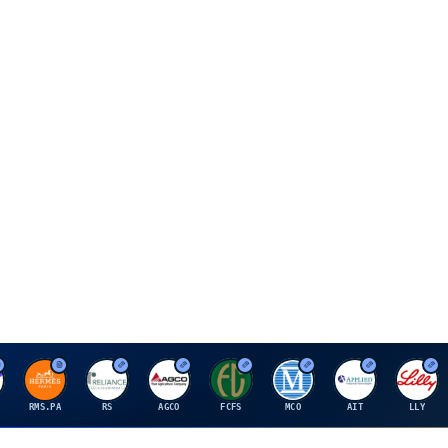
H
R
A
F
M
A
E
RMS.PA
RS
AGCO
FCFS
MCO
AIT
LLY