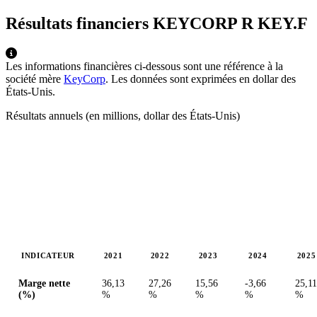
Résultats financiers KEYCORP R
KEY.F
Les informations financières ci-dessous sont une référence à la
société mère
KeyCorp
. Les données sont exprimées en dollar des
États-Unis.
Résultats annuels (en millions, dollar des États-Unis)
INDICATEUR
2021
2022
2023
2024
2025
Valeurs en millions (dollar des États-Unis)
Marge nette
36,13
27,26
15,56
-3,66
25,11
(%)
%
%
%
%
%