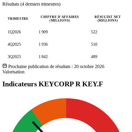
Résultats (4 derniers trimestres)
CHIFFRE D'AFFAIRES
RÉSULTAT NET
TRIMESTRE
(MILLIONS)
(MILLIONS)
Valeurs trimestrielles en millions (dollar des États-Unis)
1Q2026
1 909
522
4Q2025
1 936
510
3Q2025
1 842
489
Prochaine publication de résultats :
20 octobre 2026
Valorisation
Indicateurs KEYCORP R
KEY.F