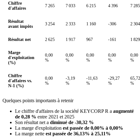
Chiffre
7 265
7 033
6 215
4 396
7 285
d'affaires
Résultat
3 254
2 333
1 160
-306
2 304
avant impôts
Résultat net
2 625
1 917
967
-161
1 829
Marge
0,00
0,00
0,00
0,00
0,00
d'exploitation
%
%
%
%
%
(%)
Chiffre
0,00
-3,19
-11,63
-29,27
65,7
d'affaires vs.
%
%
%
%
%
N-1 (%)
Quelques points importants à retenir
Le chiffre d'affaires de la société KEYCORP R a
augmenté
de 0,28 %
entre 2021 et 2025
Son résultat net a
diminué de -30,32 %
La marge d'exploitation
est passée de 0,00% à 0,00%
La marge nette
est passée de 36,13% à 25,11%