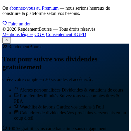
Ou
abonnez-vous au Premium
— nous serions heureux de
construire la plateforme selon vos besoins.
Faire un don
© 2026 RendementBourse — Tous droits réservés
Mentions légales
CGV
Consentement RGPD
Rendement
Bourse
Tout pour suivre vos dividendes —
gratuitement
Créez votre compte en 30 secondes et accédez à :
Alertes personnalisées
Dividendes & variations de cours
Portefeuilles illimités
Suivez tous vos comptes titres &
PEA
Watchlist & favoris
Gardez vos actions à l'œil
Calendrier de dividendes
Vos prochains versements en un
coup d'œil
100 % gratuit · sans carte bancaire · sans engagement