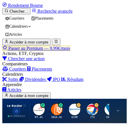
Rendement
Bourse
Recherche avancée
Chercher…
Courtiers
Placements
Calendriers
Articles
Accéder à mon compte
Passer au Premium —
9.99€/mois
Actions, ETF, Cryptos
Chercher une action
Comparateurs
Courtiers
Placements
Calendriers
Splits
Dividendes
IPO
Résultats
Apprendre
Articles
Accéder à mon compte
Le Radar
A
I
Q
T
V
20 SIGNAUX
MT.AS
INGA.AS
QCOM
TTE
VK.PA
ME