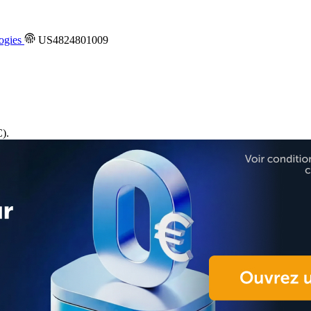
ogies
US4824801009
).