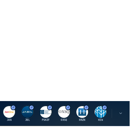
J
J
P
O
H
H
U
JAN
JBL
PSHZF
OXSQ
HRZN
HIW
UMH