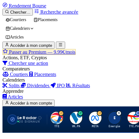
Rendement
Bourse
Recherche avancée
Chercher…
Courtiers
Placements
Calendriers
Articles
Accéder à mon compte
Passer au Premium —
9.99€/mois
Actions, ETF, Cryptos
Chercher une action
Comparateurs
Courtiers
Placements
Calendriers
Splits
Dividendes
IPO
Résultats
Apprendre
Articles
Accéder à mon compte
Le Radar
T
V
M
E
T
20 SIGNAUX
TTE
VK.PA
META
Energie
TTE.PA