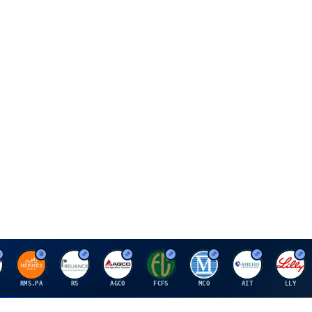
H
R
A
F
M
A
E
RMS.PA
RS
AGCO
FCFS
MCO
AIT
LLY