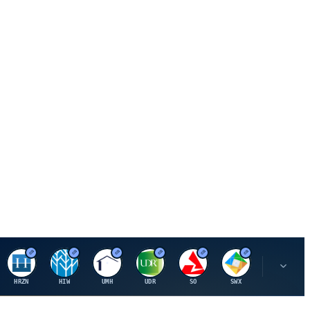
H
H
U
U
S
S
S
HRZN
HIW
UMH
UDR
SO
SWX
SIGI