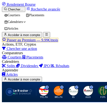
Rendement
Bourse
Recherche avancée
Chercher…
Courtiers
Placements
Calendriers
Articles
Accéder à mon compte
Passer au Premium —
9.99€/mois
Actions, ETF, Cryptos
Chercher une action
Comparateurs
Courtiers
Placements
Calendriers
Splits
Dividendes
IPO
Résultats
Apprendre
Articles
Accéder à mon compte
Le Radar
T
H
R
A
F
20 SIGNAUX
TTE.PA
RMS.PA
RS
AGCO
FCFS