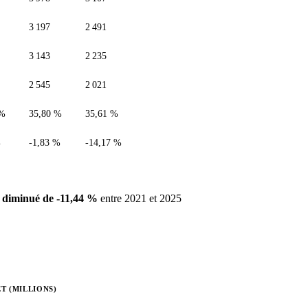
3 197
2 491
3 143
2 235
2 545
2 021
 %
35,80 %
35,61 %
%
-1,83 %
-14,17 %
a
diminué de -11,44 %
entre 2021 et 2025
T (MILLIONS)