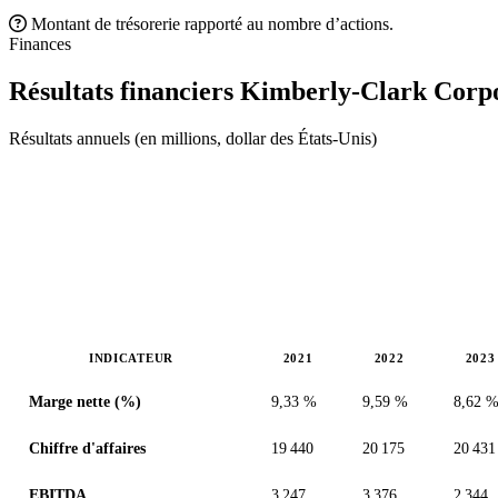
Montant de trésorerie rapporté au nombre d’actions.
Finances
Résultats financiers Kimberly-Clark Corp
Résultats annuels (en millions, dollar des États-Unis)
INDICATEUR
2021
2022
2023
Valeurs en millions (dollar des États-Unis)
Marge nette (%)
9,33 %
9,59 %
8,62 
Chiffre d'affaires
19 440
20 175
20 431
EBITDA
3 247
3 376
2 344