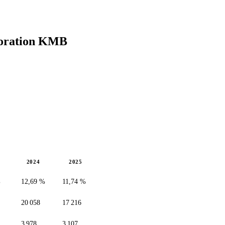
oration
KMB
2024
2025
%
12,69 %
11,74 %
20 058
17 216
3 978
3 107