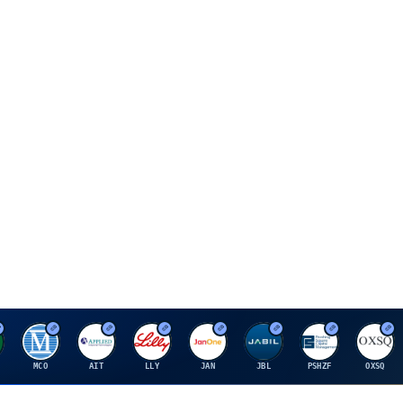
M
A
E
J
J
P
O
MCO
AIT
LLY
JAN
JBL
PSHZF
OXSQ