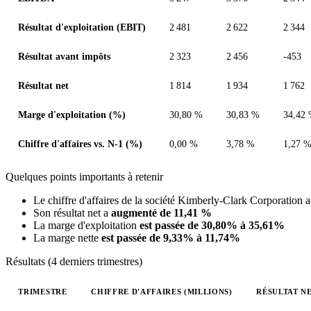
Résultat d'exploitation (EBIT)
2 481
2 622
2 344
Résultat avant impôts
2 323
2 456
-453
Résultat net
1 814
1 934
1 762
Marge d'exploitation (%)
30,80 %
30,83 %
34,42
Chiffre d'affaires vs. N-1 (%)
0,00 %
3,78 %
1,27 
Quelques points importants à retenir
Le chiffre d'affaires de la société Kimberly-Clark Corporation 
Son résultat net a
augmenté de 11,41 %
La marge d'exploitation
est passée de 30,80% à 35,61%
La marge nette
est passée de 9,33% à 11,74%
Résultats (4 derniers trimestres)
TRIMESTRE
CHIFFRE D'AFFAIRES (MILLIONS)
RÉSULTAT NE
Valeurs trimestrielles en millions (dollar des États-Unis)