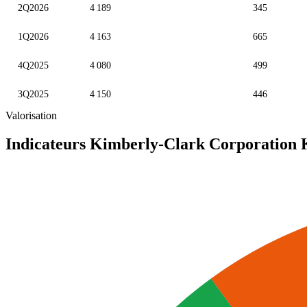
2Q2026
4 189
345
1Q2026
4 163
665
4Q2025
4 080
499
3Q2025
4 150
446
Valorisation
Indicateurs Kimberly-Clark Corporation