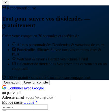
Rendement
Bourse
Tout pour suivre vos dividendes —
gratuitement
Créez votre compte en 30 secondes et accédez à :
Alertes personnalisées
Dividendes & variations de cours
Portefeuilles illimités
Suivez tous vos comptes titres &
PEA
Watchlist & favoris
Gardez vos actions à l'œil
Calendrier de dividendes
Vos prochains versements en un
coup d'œil
100 % gratuit · sans carte bancaire · sans engagement
Connexion
Créer un compte
Continuer avec Google
ou par email
Adresse email
Mot de passe
Oublié ?