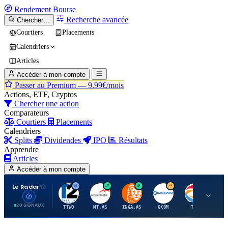
Rendement
Bourse
Recherche avancée
Chercher…
Courtiers
Placements
Calendriers
Articles
Accéder à mon compte
Passer au Premium —
9.99€/mois
Actions, ETF, Cryptos
Chercher une action
Comparateurs
Courtiers
Placements
Calendriers
Splits
Dividendes
IPO
Résultats
Apprendre
Articles
Accéder à mon compte
Le Radar
T
A
I
Q
T
20 SIGNAUX
TTWO
MT.AS
INGA.AS
QCOM
TTE
VK.