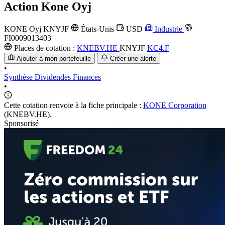
Action
Kone Oyj
KONE Oyj
KNYJF
États-Unis
USD
Industrie
FI0009013403
Places de cotation :
KNEBV.HE
KNYJF
KC4.F
Ajouter à mon portefeuille
Créer une alerte
•
Synthèse
Dividendes
Finances
•
Cette cotation renvoie à la fiche principale :
KONE Corporation
(KNEBV.HE).
Sponsorisé