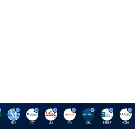
M
A
E
J
J
P
O
MCO
AIT
LLY
JAN
JBL
PSHZF
OXSQ