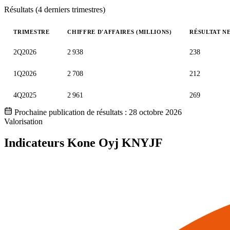
Résultats (4 derniers trimestres)
TRIMESTRE
CHIFFRE D'AFFAIRES (MILLIONS)
RÉSULTAT NE
Valeurs trimestrielles en millions (euro)
2Q2026
2 938
238
1Q2026
2 708
212
4Q2025
2 961
269
Prochaine publication de résultats :
28 octobre 2026
Valorisation
Indicateurs Kone Oyj
KNYJF