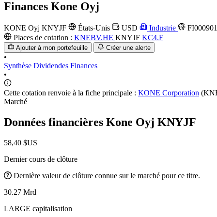
Finances
Kone Oyj
KONE Oyj
KNYJF
États-Unis
USD
Industrie
FI00090
Places de cotation :
KNEBV.HE
KNYJF
KC4.F
Ajouter à mon portefeuille
Créer une alerte
•
Synthèse
Dividendes
Finances
•
Cette cotation renvoie à la fiche principale :
KONE Corporation
(KNE
Marché
Données financières Kone Oyj
KNYJF
58,40 $US
Dernier cours de clôture
Dernière valeur de clôture connue sur le marché pour ce titre.
30.27 Mrd
LARGE capitalisation