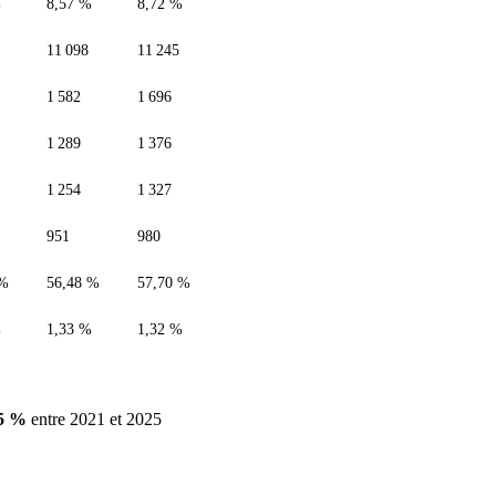
%
8,57 %
8,72 %
11 098
11 245
1 582
1 696
1 289
1 376
1 254
1 327
951
980
 %
56,48 %
57,70 %
%
1,33 %
1,32 %
95 %
entre 2021 et 2025