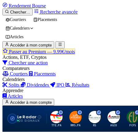
Rendement
Bourse
Recherche avancée
Chercher…
Courtiers
Placements
Calendriers
Articles
Accéder à mon compte
Passer au Premium —
9.99€/mois
Actions, ETF, Cryptos
Chercher une action
Comparateurs
Courtiers
Placements
Calendriers
Splits
Dividendes
IPO
Résultats
Apprendre
Articles
Accéder à mon compte
Le Radar
T
H
R
A
F
20 SIGNAUX
TTE.PA
RMS.PA
RS
AGCO
FCFS