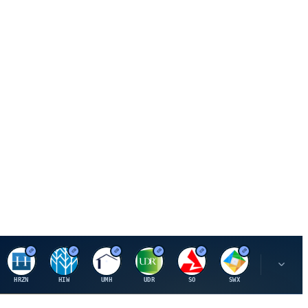
H
H
U
U
S
S
S
HRZN
HIW
UMH
UDR
SO
SWX
SIGI