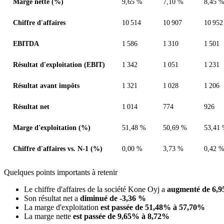
Marge nette (%)
9,65 %
7,10 %
8,45 
Chiffre d'affaires
10 514
10 907
10 952
EBITDA
1 586
1 310
1 501
Résultat d'exploitation (EBIT)
1 342
1 051
1 231
Résultat avant impôts
1 321
1 028
1 206
Résultat net
1 014
774
926
Marge d'exploitation (%)
51,48 %
50,69 %
53,41
Chiffre d'affaires vs. N-1 (%)
0,00 %
3,73 %
0,42 
Quelques points importants à retenir
Le chiffre d'affaires de la société Kone Oyj a
augmenté de 6,
Son résultat net a
diminué de -3,36 %
La marge d'exploitation
est passée de 51,48% à 57,70%
La marge nette
est passée de 9,65% à 8,72%