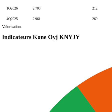
1Q2026
2 708
212
4Q2025
2 961
269
Valorisation
Indicateurs Kone Oyj
KNYJY