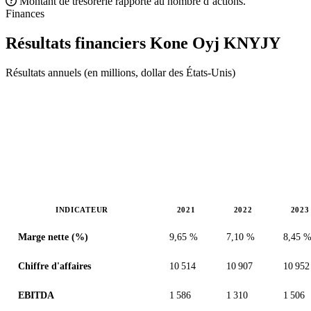
Montant de trésorerie rapporté au nombre d’actions.
Finances
Résultats financiers Kone Oyj
KNYJY
Résultats annuels (en millions, dollar des États-Unis)
INDICATEUR
2021
2022
2023
Valeurs en millions (dollar des États-Unis)
Marge nette (%)
9,65 %
7,10 %
8,45 
Chiffre d'affaires
10 514
10 907
10 952
EBITDA
1 586
1 310
1 506