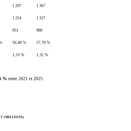
1 297
1 367
1 254
1 327
951
980
 %
56,48 %
57,70 %
%
1,33 %
1,32 %
95 %
entre 2021 et 2025
T (MILLIONS)