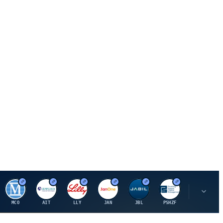
M
A
E
J
J
P
O
MCO
AIT
LLY
JAN
JBL
PSHZF
OXSQ