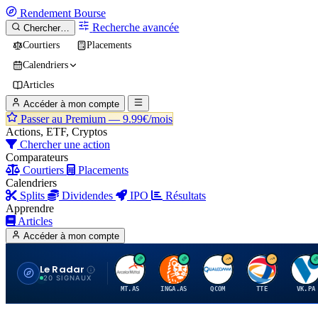
Rendement
Bourse
Recherche avancée
Chercher…
Courtiers
Placements
Calendriers
Articles
Accéder à mon compte
Passer au Premium —
9.99€/mois
Actions, ETF, Cryptos
Chercher une action
Comparateurs
Courtiers
Placements
Calendriers
Splits
Dividendes
IPO
Résultats
Apprendre
Articles
Accéder à mon compte
Le Radar
A
I
Q
T
V
20 SIGNAUX
MT.AS
INGA.AS
QCOM
TTE
VK.PA