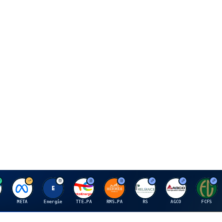
M
E
T
H
R
A
F
META
Energie
TTE.PA
RMS.PA
RS
AGCO
FCFS