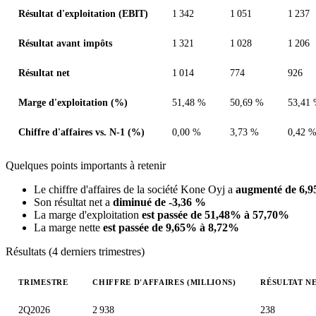
Résultat d'exploitation (EBIT)
1 342
1 051
1 237
Résultat avant impôts
1 321
1 028
1 206
Résultat net
1 014
774
926
Marge d'exploitation (%)
51,48 %
50,69 %
53,41
Chiffre d'affaires vs. N-1 (%)
0,00 %
3,73 %
0,42 
Quelques points importants à retenir
Le chiffre d'affaires de la société Kone Oyj a
augmenté de 6,
Son résultat net a
diminué de -3,36 %
La marge d'exploitation
est passée de 51,48% à 57,70%
La marge nette
est passée de 9,65% à 8,72%
Résultats (4 derniers trimestres)
TRIMESTRE
CHIFFRE D'AFFAIRES (MILLIONS)
RÉSULTAT NE
Valeurs trimestrielles en millions (dollar des États-Unis)
2Q2026
2 938
238