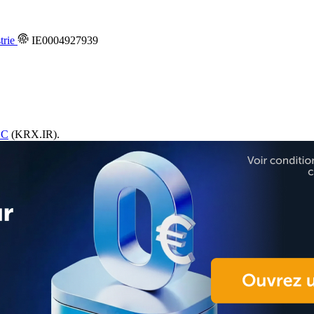
trie
IE0004927939
LC
(KRX.IR).