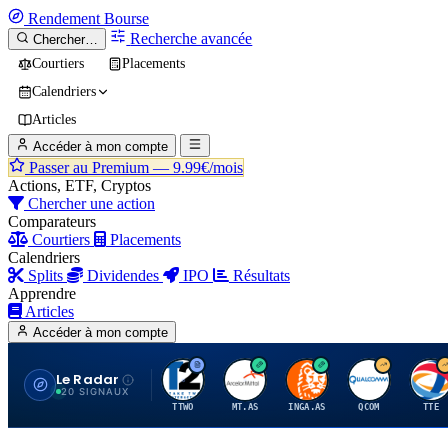
Rendement
Bourse
Recherche avancée
Chercher…
Courtiers
Placements
Calendriers
Articles
Accéder à mon compte
Passer au Premium —
9.99€/mois
Actions, ETF, Cryptos
Chercher une action
Comparateurs
Courtiers
Placements
Calendriers
Splits
Dividendes
IPO
Résultats
Apprendre
Articles
Accéder à mon compte
Le Radar
T
A
I
Q
T
20 SIGNAUX
TTWO
MT.AS
INGA.AS
QCOM
TTE