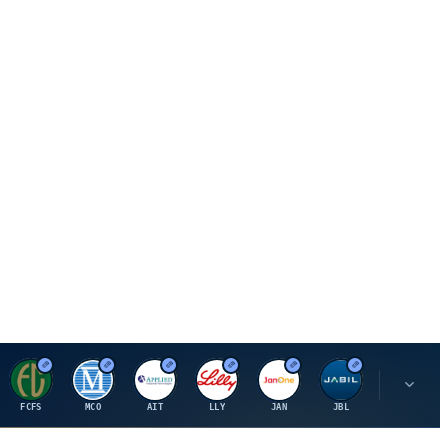
F
M
A
E
J
J
P
FCFS
MCO
AIT
LLY
JAN
JBL
PSHZF