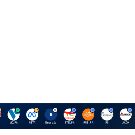
V
M
E
T
H
R
A
VK.PA
META
Energie
TTE.PA
RMS.PA
RS
AGCO