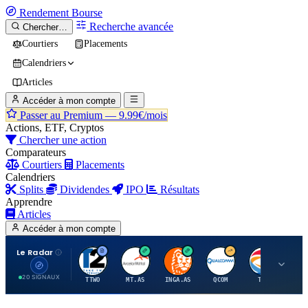
Rendement
Bourse
Recherche avancée
Chercher…
Courtiers
Placements
Calendriers
Articles
Accéder à mon compte
Passer au Premium —
9.99€/mois
Actions, ETF, Cryptos
Chercher une action
Comparateurs
Courtiers
Placements
Calendriers
Splits
Dividendes
IPO
Résultats
Apprendre
Articles
Accéder à mon compte
Le Radar
T
A
I
Q
T
20 SIGNAUX
TTWO
MT.AS
INGA.AS
QCOM
TTE
VK.