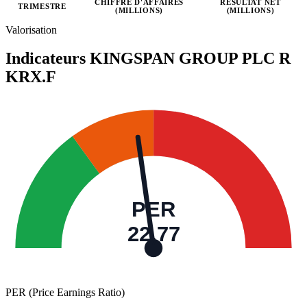
CHIFFRE D'AFFAIRES
RÉSULTAT NET
TRIMESTRE
(MILLIONS)
(MILLIONS)
Valeurs trimestrielles en millions (euro)
Valorisation
Indicateurs KINGSPAN GROUP PLC R
KRX.F
PER
22,77
PER (Price Earnings Ratio)