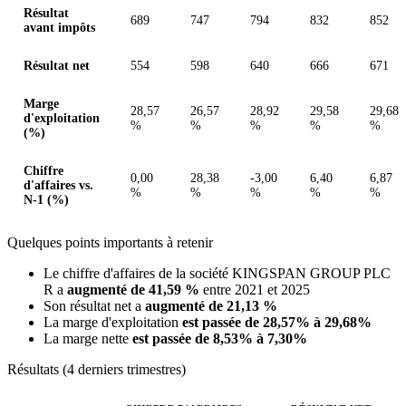
Résultat
689
747
794
832
852
avant impôts
Résultat net
554
598
640
666
671
Marge
28,57
26,57
28,92
29,58
29,68
d'exploitation
%
%
%
%
%
(%)
Chiffre
0,00
28,38
-3,00
6,40
6,87
d'affaires vs.
%
%
%
%
%
N-1 (%)
Quelques points importants à retenir
Le chiffre d'affaires de la société KINGSPAN GROUP PLC
R a
augmenté de 41,59 %
entre 2021 et 2025
Son résultat net a
augmenté de 21,13 %
La marge d'exploitation
est passée de 28,57% à 29,68%
La marge nette
est passée de 8,53% à 7,30%
Résultats (4 derniers trimestres)