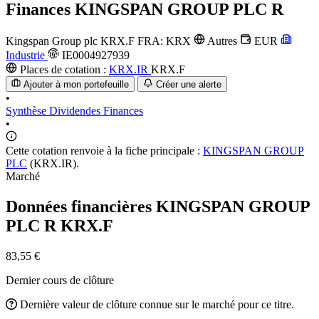
Finances
KINGSPAN GROUP PLC R
Kingspan Group plc
KRX.F
FRA: KRX
Autres
EUR
Industrie
IE0004927939
Places de cotation :
KRX.IR
KRX.F
Ajouter à mon portefeuille
Créer une alerte
•
Synthèse
Dividendes
Finances
•
Cette cotation renvoie à la fiche principale :
KINGSPAN GROUP
PLC
(KRX.IR).
Marché
Données financières KINGSPAN GROUP
PLC R
KRX.F
83,55 €
Dernier cours de clôture
Dernière valeur de clôture connue sur le marché pour ce titre.