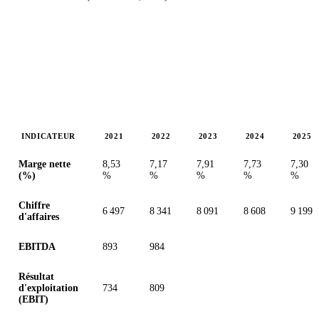
INDICATEUR
2021
2022
2023
2024
2025
Valeurs en millions (euro)
Marge nette
8,53
7,17
7,91
7,73
7,30
(%)
%
%
%
%
%
Chiffre
6 497
8 341
8 091
8 608
9 199
d'affaires
EBITDA
893
984
Résultat
d'exploitation
734
809
(EBIT)