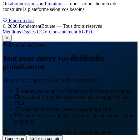
Ou
abonnez-vous au Premium
— nous serions heureux de
construire la plateforme selon vos besoins.
Faire un don
© 2026 RendementBourse — Tous droits réservés
Mentions légales
CGV
Consentement RGPD
Rendement
Bourse
Tout pour suivre vos dividendes —
gratuitement
Créez votre compte en 30 secondes et accédez à :
Alertes personnalisées
Dividendes & variations de cours
Portefeuilles illimités
Suivez tous vos comptes titres &
PEA
Watchlist & favoris
Gardez vos actions à l'œil
Calendrier de dividendes
Vos prochains versements en un
coup d'œil
100 % gratuit · sans carte bancaire · sans engagement
Connexion
Créer un compte