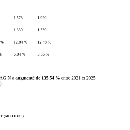
1 576
1 920
1 380
1 339
 %
12,84 %
12,48 %
%
6,04 %
5,36 %
A AG N a
augmenté de 135,54 %
entre 2021 et 2025
)
T (MILLIONS)