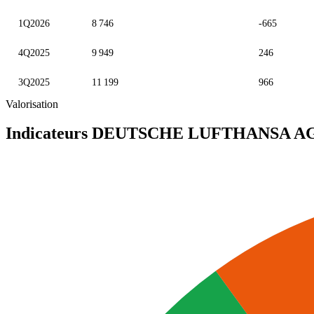
1Q2026
8 746
-665
4Q2025
9 949
246
3Q2025
11 199
966
Valorisation
Indicateurs DEUTSCHE LUFTHANSA A