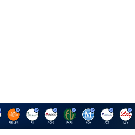
H
R
A
F
M
A
E
RMS.PA
RS
AGCO
FCFS
MCO
AIT
LLY