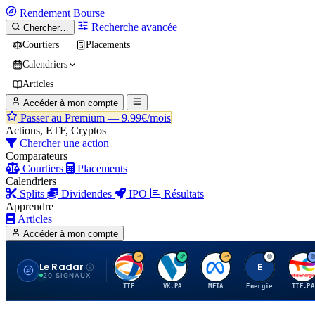
Rendement
Bourse
Recherche avancée
Chercher…
Courtiers
Placements
Calendriers
Articles
Accéder à mon compte
Passer au Premium —
9.99€/mois
Actions, ETF, Cryptos
Chercher une action
Comparateurs
Courtiers
Placements
Calendriers
Splits
Dividendes
IPO
Résultats
Apprendre
Articles
Accéder à mon compte
Le Radar
T
V
M
E
T
20 SIGNAUX
TTE
VK.PA
META
Energie
TTE.PA