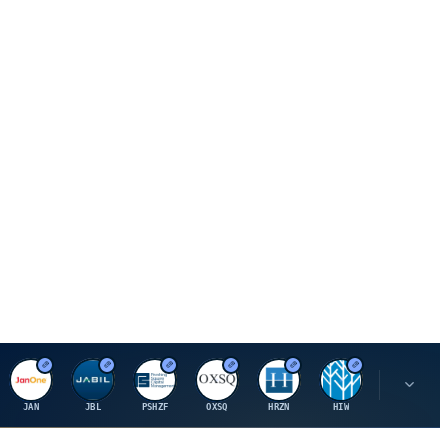
J
J
P
O
H
H
U
JAN
JBL
PSHZF
OXSQ
HRZN
HIW
UMH