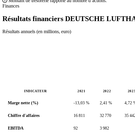
Montant de trésorerie rapporté au nombre d’actions.
Finances
Résultats financiers DEUTSCHE LUFT
Résultats annuels (en millions, euro)
INDICATEUR
2021
2022
202
Valeurs en millions (euro)
Marge nette (%)
-13,03 %
2,41 %
4,72 
Chiffre d'affaires
16 811
32 770
35 44
EBITDA
92
3 982