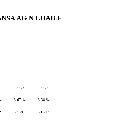
HANSA AG N
LHAB.F
3
2024
2025
%
3,67 %
3,38 %
2
37 581
39 597