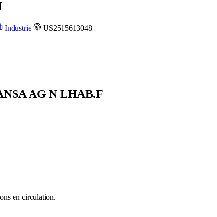
N
Industrie
US2515613048
HANSA AG N
LHAB.F
ons en circulation.