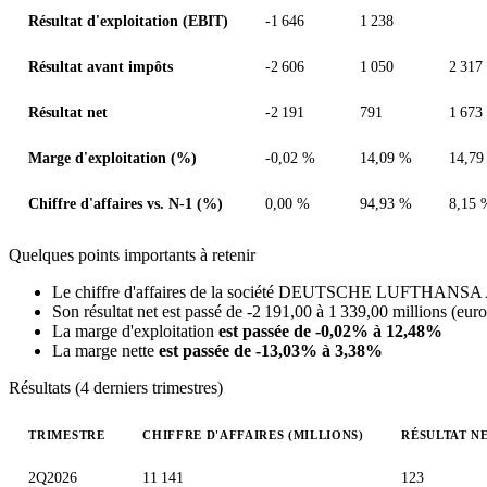
Résultat d'exploitation (EBIT)
-1 646
1 238
Résultat avant impôts
-2 606
1 050
2 317
Résultat net
-2 191
791
1 673
Marge d'exploitation (%)
-0,02 %
14,09 %
14,79
Chiffre d'affaires vs. N-1 (%)
0,00 %
94,93 %
8,15 
Quelques points importants à retenir
Le chiffre d'affaires de la société DEUTSCHE LUFTHANS
Son résultat net est passé de -2 191,00 à 1 339,00 millions (euro
La marge d'exploitation
est passée de -0,02% à 12,48%
La marge nette
est passée de -13,03% à 3,38%
Résultats (4 derniers trimestres)
TRIMESTRE
CHIFFRE D'AFFAIRES (MILLIONS)
RÉSULTAT NE
Valeurs trimestrielles en millions (euro)
2Q2026
11 141
123