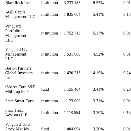
BlackRock Inc
institution
3 233 185
9.53%
0.0
AQR Capital
institution
1 835 604
5.41%
0.1
Management LLC
Vanguard
Portfolio
institution
1 752 711
5.17%
0.0
Management,
LLC
Vanguard Capital
Management,
institution
1 531 900
4.52%
0.0
LLC
Boston Partners
Global Investors,
institution
1 420 213
4.19%
0.2
Inc
iShares Core S&P
fund
1 155 404
3.41%
0.2
Mid-Cap ETF
State Street Corp
institution
1 123 666
3.31%
0.0
First Trust
institution
1 118 554
3.30%
0.1
Advisors L.P.
Vanguard Total
Stock Mkt Idx
fund
1 084 094
3.20%
0.0