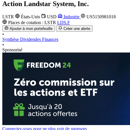
Action
Landstar System, Inc.
LSTR
États-Unis
USD
Industrie
US5150981018
Places de cotation :
LSTR
LDS.F
Ajouter à mon portefeuille
Créer une alerte
•
Synthèse
Dividendes
Finances
•
Sponsorisé
Connectez-vous pour ne plus voir de sponsors