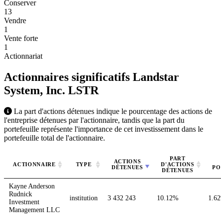
Conserver
13
Vendre
1
Vente forte
1
Actionnariat
Actionnaires significatifs Landstar
System, Inc.
LSTR
La part d'actions détenues indique le pourcentage des actions de
l'entreprise détenues par l'actionnaire, tandis que la part du
portefeuille représente l'importance de cet investissement dans le
portefeuille total de l'actionnaire.
PART
ACTIONS
ACTIONNAIRE
TYPE
D'ACTIONS
DÉTENUES
PO
DÉTENUES
Kayne Anderson
Rudnick
institution
3 432 243
10.12%
1.6
Investment
Management LLC