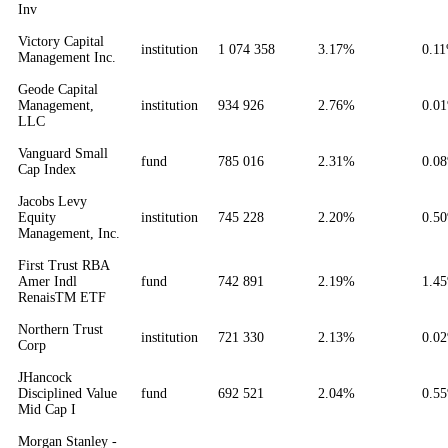
Inv
Victory Capital
institution
1 074 358
3.17%
0.1
Management Inc.
Geode Capital
Management,
institution
934 926
2.76%
0.0
LLC
Vanguard Small
fund
785 016
2.31%
0.0
Cap Index
Jacobs Levy
Equity
institution
745 228
2.20%
0.5
Management, Inc.
First Trust RBA
Amer Indl
fund
742 891
2.19%
1.4
RenaisTM ETF
Northern Trust
institution
721 330
2.13%
0.0
Corp
JHancock
Disciplined Value
fund
692 521
2.04%
0.5
Mid Cap I
Morgan Stanley -