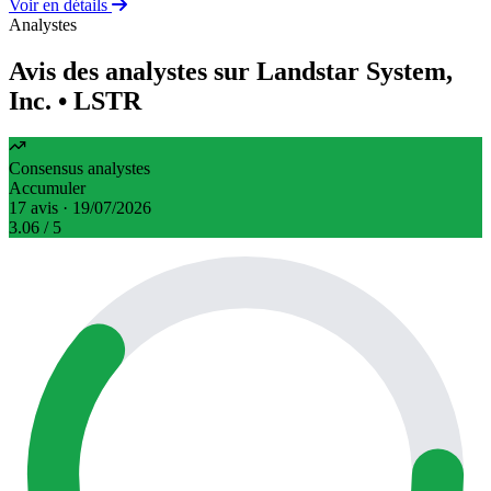
Voir en détails
Analystes
Avis des analystes sur Landstar System,
Inc.
• LSTR
Consensus analystes
Accumuler
17 avis · 19/07/2026
3.06
/ 5