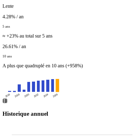
Lente
4.28% / an
5 ans
≈ +23% au total sur 5 ans
26.61% / an
10 ans
A plus que quadruplé en 10 ans (+958%)
2016
2020
2024
2018
2022
2026
Historique annuel