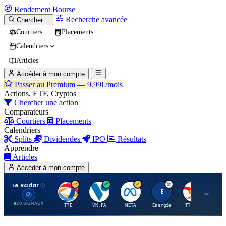
Rendement
Bourse
Recherche avancée
Chercher…
Courtiers
Placements
Calendriers
Articles
Accéder à mon compte
Passer au Premium —
9.99€/mois
Actions, ETF, Cryptos
Chercher une action
Comparateurs
Courtiers
Placements
Calendriers
Splits
Dividendes
IPO
Résultats
Apprendre
Articles
Accéder à mon compte
Le Radar
T
V
M
E
T
20 SIGNAUX
TTE
VK.PA
META
Energie
TTE.PA
RMS