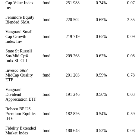
Cap Value Index
fund
251 988
0.74%
0.0
Inv
Fenimore Equity
fund
220 502
0.65%
2.3
Blended SMA
Vanguard Small
Cap Growth
fund
219 719
0.65%
0.0
Index Inv
State St Russell
Sm/Mid Cp®
fund
209 268
0.62%
0.0
Indx SL Cl I
Invesco S&P
MidCap Quality
fund
201 203
0.59%
0.7
ETF
Vanguard
Dividend
fund
191 246
0.56%
0.0
Appreciation ETF
Robeco BP US
Premium Equities
fund
182 826
0.54%
0.5
IH €
Fidelity Extended
fund
180 648
0.53%
0.0
Market Index