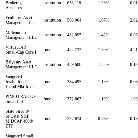
Brokerage
institution
656 118
1.93%
0.0
Accounts
Fenimore Asset
institution
566 064
1.67%
2.0
Management Inc
Millennium
institution
482 095
1.42%
0.0
Management LLC
Virtus KAR
fund
472 732
1.39%
4.2
Small-Cap Core I
Balyasny Asset
institution
459 608
1.35%
0.1
Management LLC
Vanguard
Institutional
fund
384 495
1.13%
0.0
Extnd Mkt Idx Tr
PIMCO RAE US
fund
372 863
1.10%
1.9
Small Instl
State Street®
SPDR® S&P
fund
257 674
0.76%
0.1
MIDCAP 400®
ETF
Vanguard Small