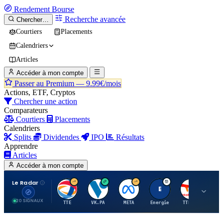
Rendement
Bourse
Recherche avancée
Chercher…
Courtiers
Placements
Calendriers
Articles
Accéder à mon compte
Passer au Premium —
9.99€/mois
Actions, ETF, Cryptos
Chercher une action
Comparateurs
Courtiers
Placements
Calendriers
Splits
Dividendes
IPO
Résultats
Apprendre
Articles
Accéder à mon compte
Le Radar
T
V
M
E
T
20 SIGNAUX
TTE
VK.PA
META
Energie
TTE.PA
RMS