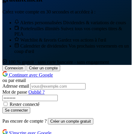
Créez votre compte en 30 secondes et accédez à :
Alertes personnalisées
Dividendes & variations de cours
Portefeuilles illimités
Suivez tous vos comptes titres &
PEA
Watchlist & favoris
Gardez vos actions à l'œil
Calendrier de dividendes
Vos prochains versements en un
coup d'œil
100 % gratuit · sans carte bancaire · sans engagement
Connexion
Créer un compte
Continuer avec Google
ou par email
Adresse email
Mot de passe
Oublié ?
Rester connecté
Se connecter
Pas encore de compte ?
Créer un compte gratuit
S'inscrire avec Google