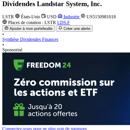
Dividendes
Landstar System, Inc.
LSTR
États-Unis
USD
Industrie
US5150981018
Places de cotation :
LSTR
LDS.F
Ajouter à mon portefeuille
Créer une alerte
•
Synthèse
Dividendes
Finances
•
Sponsorisé
Connectez-vous pour ne plus voir de sponsors