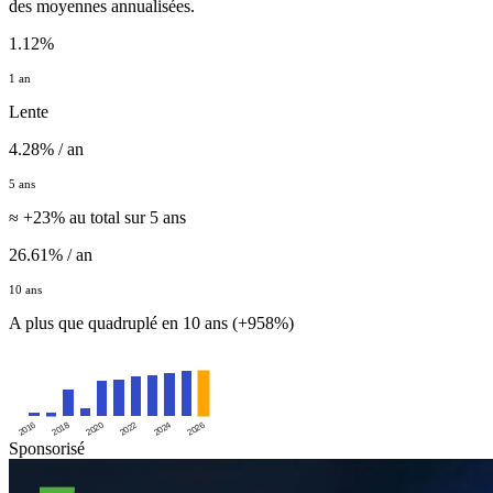
des moyennes annualisées.
1.12%
1 an
Lente
4.28% / an
5 ans
≈ +23% au total sur 5 ans
26.61% / an
10 ans
A plus que quadruplé en 10 ans (+958%)
2016
2020
2024
2018
2022
2026
Sponsorisé