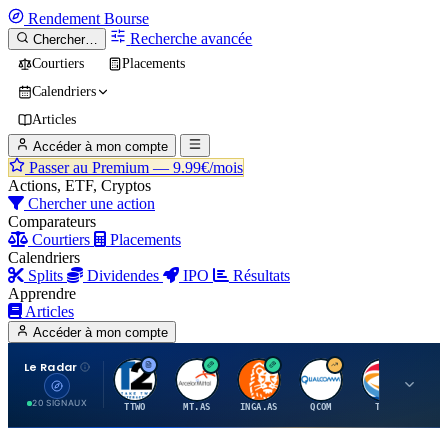
Rendement
Bourse
Recherche avancée
Chercher…
Courtiers
Placements
Calendriers
Articles
Accéder à mon compte
Passer au Premium —
9.99€/mois
Actions, ETF, Cryptos
Chercher une action
Comparateurs
Courtiers
Placements
Calendriers
Splits
Dividendes
IPO
Résultats
Apprendre
Articles
Accéder à mon compte
Le Radar
T
A
I
Q
T
20 SIGNAUX
TTWO
MT.AS
INGA.AS
QCOM
TTE
VK.