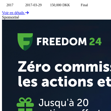
2017
2017-03-29
150,000 DKK
Final
Voir en détails
Sponsorisé