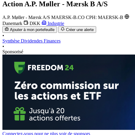
Action
A.P. Møller - Mærsk B A/S
A.P. Møller - Mærsk A/S
MAERSK-B.CO
CPH: MAERSK-B
Danemark
DKK
Industrie
Ajouter à mon portefeuille
Créer une alerte
•
Synthèse
Dividendes
Finances
•
Sponsorisé
Connectez-vous pour ne plus voir de sponsors