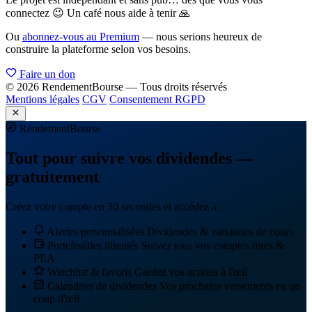
connectez 😉 Un café nous aide à tenir 🙏
Ou
abonnez-vous au Premium
— nous serions heureux de
construire la plateforme selon vos besoins.
Faire un don
© 2026 RendementBourse — Tous droits réservés
Mentions légales
CGV
Consentement RGPD
Rendement
Bourse
Tout pour suivre vos dividendes —
gratuitement
Créez votre compte en 30 secondes et accédez à :
Alertes personnalisées
Dividendes & variations de cours
Portefeuilles illimités
Suivez tous vos comptes titres &
PEA
Watchlist & favoris
Gardez vos actions à l'œil
Calendrier de dividendes
Vos prochains versements en un
coup d'œil