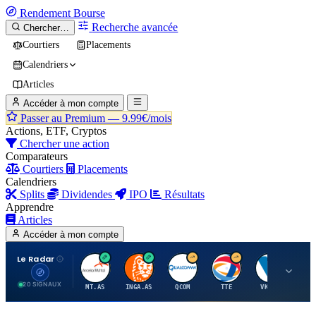
Rendement
Bourse
Recherche avancée
Chercher…
Courtiers
Placements
Calendriers
Articles
Accéder à mon compte
Passer au Premium —
9.99€/mois
Actions, ETF, Cryptos
Chercher une action
Comparateurs
Courtiers
Placements
Calendriers
Splits
Dividendes
IPO
Résultats
Apprendre
Articles
Accéder à mon compte
Le Radar
A
I
Q
T
V
20 SIGNAUX
MT.AS
INGA.AS
QCOM
TTE
VK.PA
ME