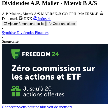
Dividendes
A.P. Møller - Mærsk B A/S
A.P. Møller - Mærsk A/S
MAERSK-B.CO
CPH: MAERSK-B
Danemark
DKK
Industrie
Ajouter à mon portefeuille
Créer une alerte
•
Synthèse
Dividendes
Finances
•
Sponsorisé
Connectez-vous pour ne plus voir de sponsors