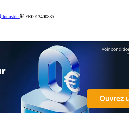
Industrie
FR0013400835