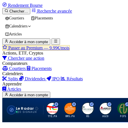
Rendement
Bourse
Recherche avancée
Chercher…
Courtiers
Placements
Calendriers
Articles
Accéder à mon compte
Passer au Premium —
9.99€/mois
Actions, ETF, Cryptos
Chercher une action
Comparateurs
Courtiers
Placements
Calendriers
Splits
Dividendes
IPO
Résultats
Apprendre
Articles
Accéder à mon compte
Le Radar
T
H
R
A
F
20 SIGNAUX
TTE.PA
RMS.PA
RS
AGCO
FCFS