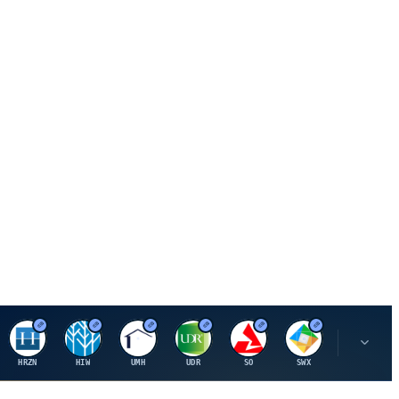
H
H
U
U
S
S
S
HRZN
HIW
UMH
UDR
SO
SWX
SIGI