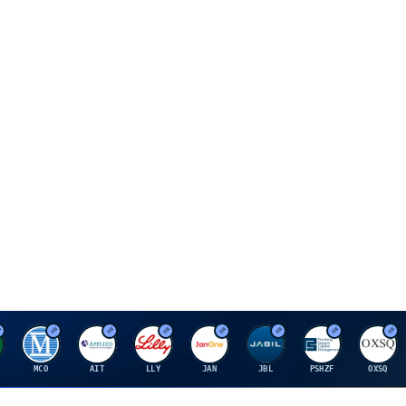
M
A
E
J
J
P
O
MCO
AIT
LLY
JAN
JBL
PSHZF
OXSQ