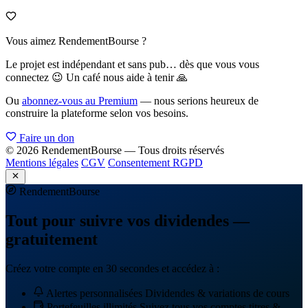
Vous aimez RendementBourse ?
Le projet est indépendant et sans pub… dès que vous vous
connectez 😉 Un café nous aide à tenir 🙏
Ou
abonnez-vous au Premium
— nous serions heureux de
construire la plateforme selon vos besoins.
Faire un don
© 2026 RendementBourse — Tous droits réservés
Mentions légales
CGV
Consentement RGPD
Rendement
Bourse
Tout pour suivre vos dividendes —
gratuitement
Créez votre compte en 30 secondes et accédez à :
Alertes personnalisées
Dividendes & variations de cours
Portefeuilles illimités
Suivez tous vos comptes titres &