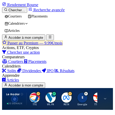
Rendement
Bourse
Recherche avancée
Chercher…
Courtiers
Placements
Calendriers
Articles
Accéder à mon compte
Passer au Premium —
9.99€/mois
Actions, ETF, Cryptos
Chercher une action
Comparateurs
Courtiers
Placements
Calendriers
Splits
Dividendes
IPO
Résultats
Apprendre
Articles
Accéder à mon compte
Le Radar
T
V
M
E
T
20 SIGNAUX
TTE
VK.PA
META
Energie
TTE.PA
RMS