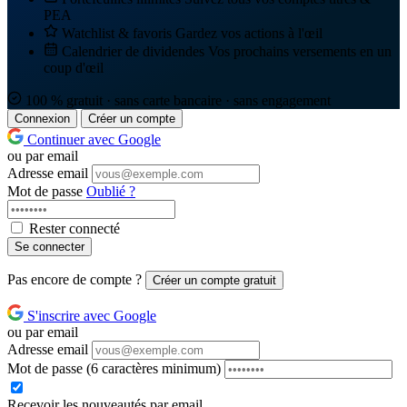
PEA
Watchlist & favoris
Gardez vos actions à l'œil
Calendrier de dividendes
Vos prochains versements en un
coup d'œil
100 % gratuit · sans carte bancaire · sans engagement
Connexion
Créer un compte
Continuer avec Google
ou par email
Adresse email
Mot de passe
Oublié ?
Rester connecté
Se connecter
Pas encore de compte ?
Créer un compte gratuit
S'inscrire avec Google
ou par email
Adresse email
Mot de passe
(6 caractères minimum)
Recevoir les nouveautés par email