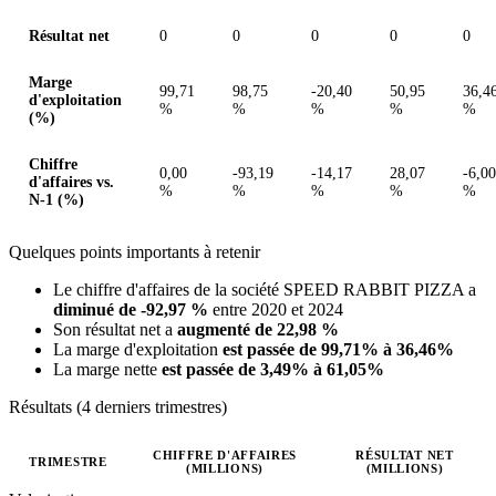
Résultat net
0
0
0
0
0
Marge
99,71
98,75
-20,40
50,95
36,4
d'exploitation
%
%
%
%
%
(%)
Chiffre
0,00
-93,19
-14,17
28,07
-6,00
d'affaires vs.
%
%
%
%
%
N-1 (%)
Quelques points importants à retenir
Le chiffre d'affaires de la société SPEED RABBIT PIZZA a
diminué de -92,97 %
entre 2020 et 2024
Son résultat net a
augmenté de 22,98 %
La marge d'exploitation
est passée de 99,71% à 36,46%
La marge nette
est passée de 3,49% à 61,05%
Résultats (4 derniers trimestres)
CHIFFRE D'AFFAIRES
RÉSULTAT NET
TRIMESTRE
(MILLIONS)
(MILLIONS)