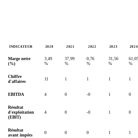
INDICATEUR
2020
2021
2022
2023
2024
Valeurs en millions (euro)
Marge nette
3,49
37,99
0,76
31,56
61,0
(%)
%
%
%
%
%
Chiffre
11
1
1
1
1
d'affaires
EBITDA
4
0
-0
1
0
Résultat
d'exploitation
4
0
-0
1
0
(EBIT)
Résultat
0
0
0
1
1
avant impôts