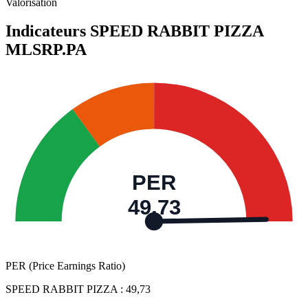
Valeurs trimestrielles en millions (euro)
Valorisation
Indicateurs SPEED RABBIT PIZZA
MLSRP.PA
PER
49,73
PER (Price Earnings Ratio)
SPEED RABBIT PIZZA :
49,73