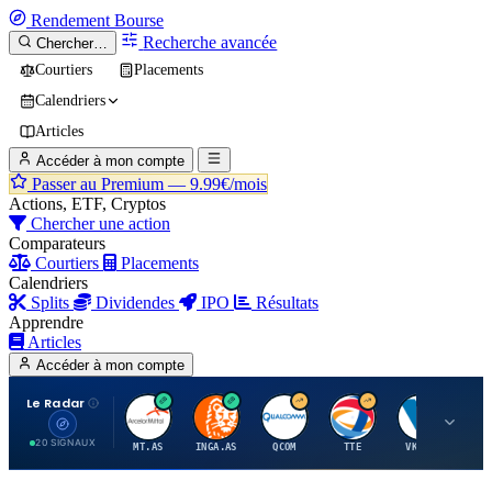
Rendement
Bourse
Recherche avancée
Chercher…
Courtiers
Placements
Calendriers
Articles
Accéder à mon compte
Passer au Premium —
9.99€/mois
Actions, ETF, Cryptos
Chercher une action
Comparateurs
Courtiers
Placements
Calendriers
Splits
Dividendes
IPO
Résultats
Apprendre
Articles
Accéder à mon compte
Le Radar
A
I
Q
T
V
20 SIGNAUX
MT.AS
INGA.AS
QCOM
TTE
VK.PA
ME