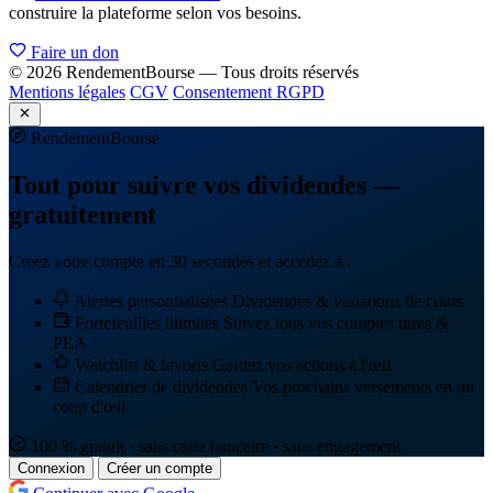
construire la plateforme selon vos besoins.
Faire un don
© 2026 RendementBourse — Tous droits réservés
Mentions légales
CGV
Consentement RGPD
Rendement
Bourse
Tout pour suivre vos dividendes —
gratuitement
Créez votre compte en 30 secondes et accédez à :
Alertes personnalisées
Dividendes & variations de cours
Portefeuilles illimités
Suivez tous vos comptes titres &
PEA
Watchlist & favoris
Gardez vos actions à l'œil
Calendrier de dividendes
Vos prochains versements en un
coup d'œil
100 % gratuit · sans carte bancaire · sans engagement
Connexion
Créer un compte