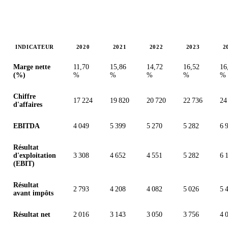
INDICATEUR
2020
2021
2022
2023
2
Valeurs en millions (dollar des États-Unis)
Marge nette
11,70
15,86
14,72
16,52
16
(%)
%
%
%
%
%
Chiffre
17 224
19 820
20 720
22 736
24
d'affaires
EBITDA
4 049
5 399
5 270
5 282
6 
Résultat
d'exploitation
3 308
4 652
4 551
5 282
6 
(EBIT)
Résultat
2 793
4 208
4 082
5 026
5 
avant impôts
Résultat net
2 016
3 143
3 050
3 756
4 