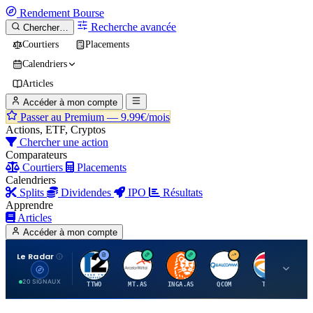
Rendement
Bourse
Recherche avancée
Chercher…
Courtiers
Placements
Calendriers
Articles
Accéder à mon compte
Passer au Premium —
9.99€/mois
Actions, ETF, Cryptos
Chercher une action
Comparateurs
Courtiers
Placements
Calendriers
Splits
Dividendes
IPO
Résultats
Apprendre
Articles
Accéder à mon compte
Le Radar
T
A
I
Q
T
20 SIGNAUX
TTWO
MT.AS
INGA.AS
QCOM
TTE
VK.