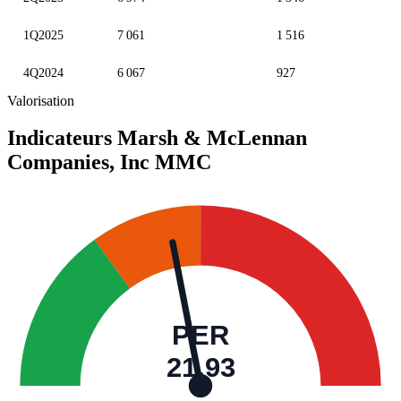
1Q2025
7 061
1 516
4Q2024
6 067
927
Valorisation
Indicateurs Marsh & McLennan
Companies, Inc
MMC
PER
21,93