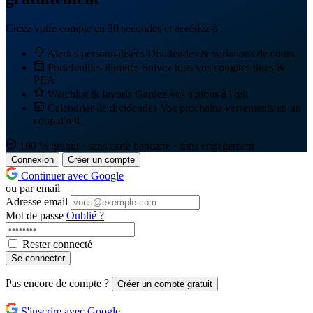
Créez votre compte en 30 secondes et accédez à :
Alertes personnalisées
Dividendes & variations de cours
Portefeuilles illimités
Suivez tous vos comptes titres &
PEA
Watchlist & favoris
Gardez vos actions à l'œil
Calendrier de dividendes
Vos prochains versements en un
coup d'œil
100 % gratuit · sans carte bancaire · sans engagement
Connexion
Créer un compte
Continuer avec Google
ou par email
Adresse email
Mot de passe
Oublié ?
Rester connecté
Se connecter
Pas encore de compte ?
Créer un compte gratuit
S'inscrire avec Google