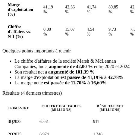
Marge
41,19
42,36
41,74
80,85
42
d'exploitation
%
%
%
%
%
(%)
Chiffre
0,00
15,07
4,54
9,73
7,
d'affaires vs.
%
%
%
%
%
N-1 (%)
Quelques points importants à retenir
Le chiffre d'affaires de la société Marsh & McLennan
Companies, Inc a
augmenté de 42,00 %
entre 2020 et 2024
Son résultat net a
augmenté de 101,39 %
La marge d'exploitation
est passée de 41,19% à 42,78%
La marge nette
est passée de 11,70% à 16,60%
Résultats (4 derniers trimestres)
CHIFFRE D'AFFAIRES
RÉSULTAT NET
TRIMESTRE
(MILLIONS)
(MILLIONS)
Valeurs trimestrielles en millions (dollar des États-Unis)
3Q2025
6 351
911
2Q2025
6 974
1 346