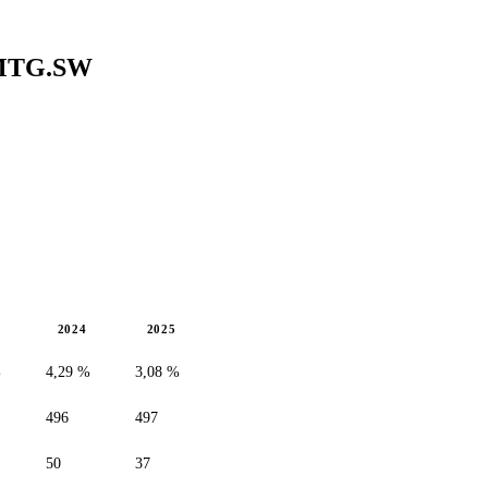
MTG.SW
2024
2025
%
4,29 %
3,08 %
496
497
50
37