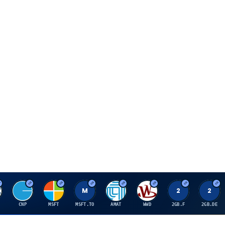
C
M
M
A
W
2
2
CNP
MSFT
MSFT.TO
AMAT
WWD
2GB.F
2GB.DE