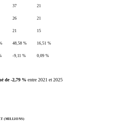
37
21
26
21
21
15
 %
48,58 %
16,51 %
%
-9,11 %
0,09 %
ué de -2,79 %
entre 2021 et 2025
T (MILLIONS)