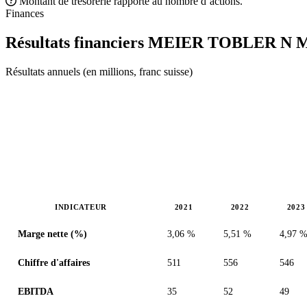
Montant de trésorerie rapporté au nombre d’actions.
Finances
Résultats financiers MEIER TOBLER N
Résultats annuels (en millions, franc suisse)
INDICATEUR
2021
2022
2023
Valeurs en millions (franc suisse)
Marge nette (%)
3,06 %
5,51 %
4,97 
Chiffre d'affaires
511
556
546
EBITDA
35
52
49