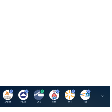
I
F
C
S
W
M
IMBBY
FBIN
CMI
SHW
WMT
TEL
MAU.PA