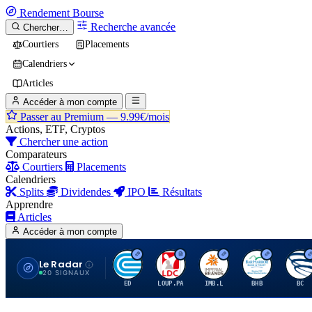
Rendement
Bourse
Recherche avancée
Chercher…
Courtiers
Placements
Calendriers
Articles
Accéder à mon compte
Passer au Premium —
9.99€/mois
Actions, ETF, Cryptos
Chercher une action
Comparateurs
Courtiers
Placements
Calendriers
Splits
Dividendes
IPO
Résultats
Apprendre
Articles
Accéder à mon compte
Le Radar
C
L
I
B
B
20 SIGNAUX
ED
LOUP.PA
IMB.L
BHB
BC