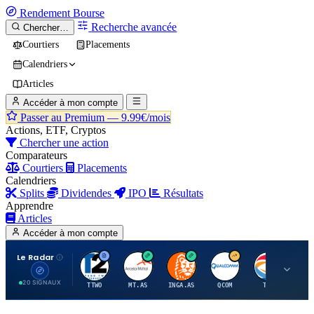
Rendement
Bourse
Recherche avancée
Chercher…
Courtiers
Placements
Calendriers
Articles
Accéder à mon compte
Passer au Premium —
9.99€/mois
Actions, ETF, Cryptos
Chercher une action
Comparateurs
Courtiers
Placements
Calendriers
Splits
Dividendes
IPO
Résultats
Apprendre
Articles
Accéder à mon compte
Le Radar
T
A
I
Q
T
20 SIGNAUX
TTWO
MT.AS
INGA.AS
QCOM
TTE
VK.