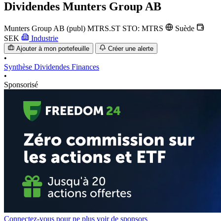
Dividendes
Munters Group AB
Munters Group AB (publ)
MTRS.ST
STO: MTRS
Suède
SEK
Industrie
Ajouter à mon portefeuille
Créer une alerte
•
Synthèse
Dividendes
Finances
•
Sponsorisé
Connectez-vous pour ne plus voir de sponsors