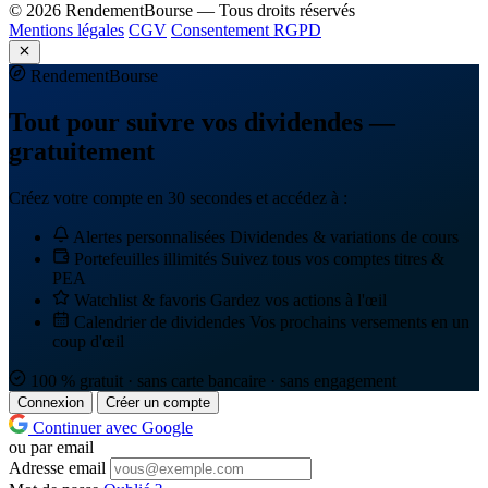
© 2026 RendementBourse — Tous droits réservés
Mentions légales
CGV
Consentement RGPD
Rendement
Bourse
Tout pour suivre vos dividendes —
gratuitement
Créez votre compte en 30 secondes et accédez à :
Alertes personnalisées
Dividendes & variations de cours
Portefeuilles illimités
Suivez tous vos comptes titres &
PEA
Watchlist & favoris
Gardez vos actions à l'œil
Calendrier de dividendes
Vos prochains versements en un
coup d'œil
100 % gratuit · sans carte bancaire · sans engagement
Connexion
Créer un compte
Continuer avec Google
ou par email
Adresse email