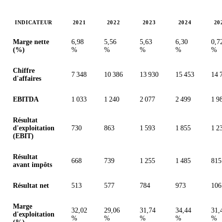
INDICATEUR
2021
2022
2023
2024
20
Valeurs en millions (couronne suédoise)
Marge nette
6,98
5,56
5,63
6,30
0,7
(%)
%
%
%
%
%
Chiffre
7 348
10 386
13 930
15 453
14 
d'affaires
EBITDA
1 033
1 240
2 077
2 499
1 9
Résultat
d'exploitation
730
863
1 593
1 855
1 2
(EBIT)
Résultat
668
739
1 255
1 485
815
avant impôts
Résultat net
513
577
784
973
106
Marge
32,02
29,06
31,74
34,44
31,
d'exploitation
%
%
%
%
%