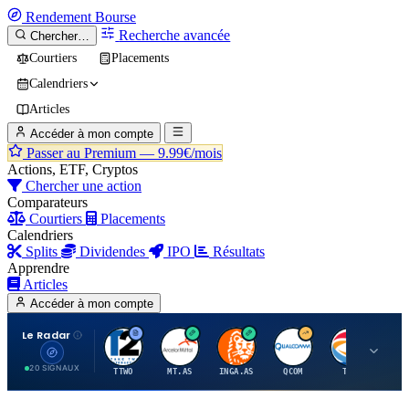
Rendement
Bourse
Recherche avancée
Chercher…
Courtiers
Placements
Calendriers
Articles
Accéder à mon compte
Passer au Premium —
9.99€/mois
Actions, ETF, Cryptos
Chercher une action
Comparateurs
Courtiers
Placements
Calendriers
Splits
Dividendes
IPO
Résultats
Apprendre
Articles
Accéder à mon compte
Le Radar
T
A
I
Q
T
20 SIGNAUX
TTWO
MT.AS
INGA.AS
QCOM
TTE
VK.