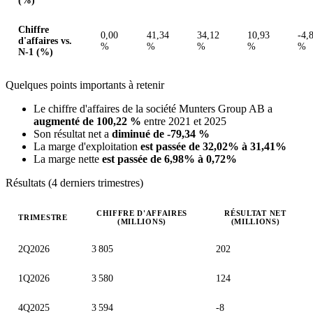
(%)
Chiffre
0,00
41,34
34,12
10,93
-4,
d'affaires vs.
%
%
%
%
%
N-1 (%)
Quelques points importants à retenir
Le chiffre d'affaires de la société Munters Group AB a
augmenté de 100,22 %
entre 2021 et 2025
Son résultat net a
diminué de -79,34 %
La marge d'exploitation
est passée de 32,02% à 31,41%
La marge nette
est passée de 6,98% à 0,72%
Résultats (4 derniers trimestres)
CHIFFRE D'AFFAIRES
RÉSULTAT NET
TRIMESTRE
(MILLIONS)
(MILLIONS)
Valeurs trimestrielles en millions (couronne suédoise)
2Q2026
3 805
202
1Q2026
3 580
124
4Q2025
3 594
-8