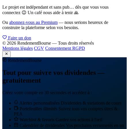
Le projet est indépendant et sans pub… dès que vous vous
connectez 😉 Un café nous aide à tenir 🙏
Ou
abonnez-vous au Premium
— nous serions heureux de
construire la plateforme selon vos besoins.
Faire un don
© 2026 RendementBourse — Tous droits réservés
Mentions légales
CGV
Consentement RGPD
Rendement
Bourse
Tout pour suivre vos dividendes —
gratuitement
Créez votre compte en 30 secondes et accédez à :
Alertes personnalisées
Dividendes & variations de cours
Portefeuilles illimités
Suivez tous vos comptes titres &
PEA
Watchlist & favoris
Gardez vos actions à l'œil
Calendrier de dividendes
Vos prochains versements en un