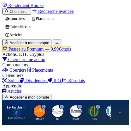
Rendement
Bourse
Recherche avancée
Chercher…
Courtiers
Placements
Calendriers
Articles
Accéder à mon compte
Passer au Premium —
9.99€/mois
Actions, ETF, Cryptos
Chercher une action
Comparateurs
Courtiers
Placements
Calendriers
Splits
Dividendes
IPO
Résultats
Apprendre
Articles
Accéder à mon compte
Le Radar
H
R
A
F
M
20 SIGNAUX
RMS.PA
RS
AGCO
FCFS
MCO
AI