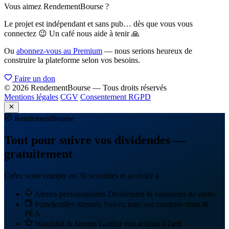
Vous aimez RendementBourse ?
Le projet est indépendant et sans pub… dès que vous vous
connectez 😉 Un café nous aide à tenir 🙏
Ou
abonnez-vous au Premium
— nous serions heureux de
construire la plateforme selon vos besoins.
Faire un don
© 2026 RendementBourse — Tous droits réservés
Mentions légales
CGV
Consentement RGPD
Rendement
Bourse
Tout pour suivre vos dividendes —
gratuitement
Créez votre compte en 30 secondes et accédez à :
Alertes personnalisées
Dividendes & variations de cours
Portefeuilles illimités
Suivez tous vos comptes titres &
PEA
Watchlist & favoris
Gardez vos actions à l'œil