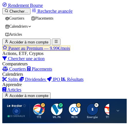
Rendement
Bourse
Recherche avancée
Chercher…
Courtiers
Placements
Calendriers
Articles
Accéder à mon compte
Passer au Premium —
9.99€/mois
Actions, ETF, Cryptos
Chercher une action
Comparateurs
Courtiers
Placements
Calendriers
Splits
Dividendes
IPO
Résultats
Apprendre
Articles
Accéder à mon compte
Le Radar
T
V
M
E
T
20 SIGNAUX
TTE
VK.PA
META
Energie
TTE.PA
RMS