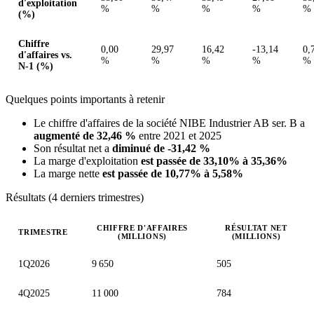
d'exploitation
%
%
%
%
%
(%)
Chiffre
0,00
29,97
16,42
-13,14
0,
d'affaires vs.
%
%
%
%
%
N-1 (%)
Quelques points importants à retenir
Le chiffre d'affaires de la société NIBE Industrier AB ser. B a
augmenté de 32,46 %
entre 2021 et 2025
Son résultat net a
diminué de -31,42 %
La marge d'exploitation
est passée de 33,10% à 35,36%
La marge nette
est passée de 10,77% à 5,58%
Résultats (4 derniers trimestres)
CHIFFRE D'AFFAIRES
RÉSULTAT NET
TRIMESTRE
(MILLIONS)
(MILLIONS)
Valeurs trimestrielles en millions (couronne suédoise)
1Q2026
9 650
505
4Q2025
11 000
784