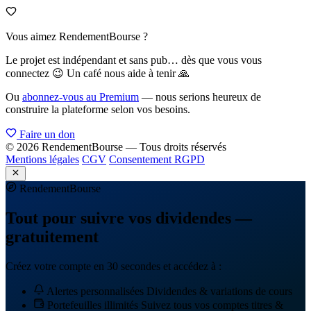
Vous aimez RendementBourse ?
Le projet est indépendant et sans pub… dès que vous vous
connectez 😉 Un café nous aide à tenir 🙏
Ou
abonnez-vous au Premium
— nous serions heureux de
construire la plateforme selon vos besoins.
Faire un don
© 2026 RendementBourse — Tous droits réservés
Mentions légales
CGV
Consentement RGPD
Rendement
Bourse
Tout pour suivre vos dividendes —
gratuitement
Créez votre compte en 30 secondes et accédez à :
Alertes personnalisées
Dividendes & variations de cours
Portefeuilles illimités
Suivez tous vos comptes titres &