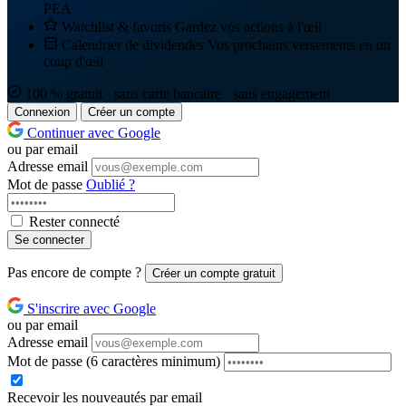
PEA
Watchlist & favoris
Gardez vos actions à l'œil
Calendrier de dividendes
Vos prochains versements en un
coup d'œil
100 % gratuit · sans carte bancaire · sans engagement
Connexion
Créer un compte
Continuer avec Google
ou par email
Adresse email
Mot de passe
Oublié ?
Rester connecté
Se connecter
Pas encore de compte ?
Créer un compte gratuit
S'inscrire avec Google
ou par email
Adresse email
Mot de passe
(6 caractères minimum)
Recevoir les nouveautés par email