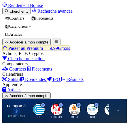
Rendement
Bourse
Recherche avancée
Chercher…
Courtiers
Placements
Calendriers
Articles
Accéder à mon compte
Passer au Premium —
9.99€/mois
Actions, ETF, Cryptos
Chercher une action
Comparateurs
Courtiers
Placements
Calendriers
Splits
Dividendes
IPO
Résultats
Apprendre
Articles
Accéder à mon compte
Le Radar
C
L
I
B
B
20 SIGNAUX
ED
LOUP.PA
IMB.L
BHB
BC
CN