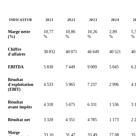
INDICATEUR
2021
2022
2023
2024
2
Valeurs en millions (couronne suédoise)
Marge nette
10,77
10,86
10,26
2,89
5,
(%)
%
%
%
%
%
Chiffre
30 832
40 071
46 649
40 521
40
d'affaires
EBITDA
5 830
7 449
9 009
5 045
6 
Résultat
d'exploitation
4 533
5 965
7 237
2 996
4 
(EBIT)
Résultat
4 318
5 675
6 331
1 536
3 
avant impôts
Résultat net
3 320
4 351
4 785
1 173
2 
Marge
33,10
31,47
33,49
27,08
35