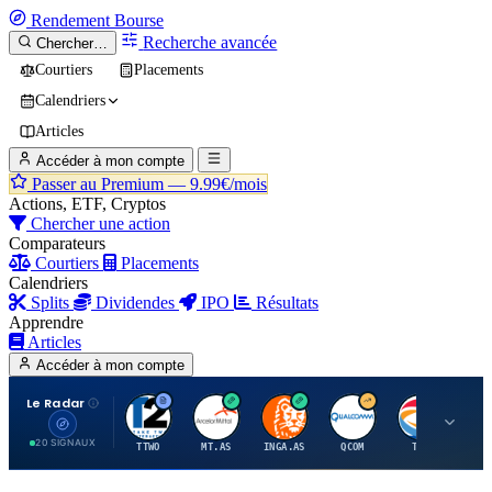
Rendement
Bourse
Recherche avancée
Chercher…
Courtiers
Placements
Calendriers
Articles
Accéder à mon compte
Passer au Premium —
9.99€/mois
Actions, ETF, Cryptos
Chercher une action
Comparateurs
Courtiers
Placements
Calendriers
Splits
Dividendes
IPO
Résultats
Apprendre
Articles
Accéder à mon compte
Le Radar
T
A
I
Q
T
20 SIGNAUX
TTWO
MT.AS
INGA.AS
QCOM
TTE
VK.