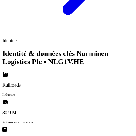
Identité
Identité & données clés Nurminen
Logistics Plc
• NLG1V.HE
Railroads
Industrie
80.9 M
Actions en circulation