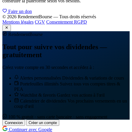
construire la plateforme selon vos besoins.
Faire un don
© 2026 RendementBourse — Tous droits réservés
Mentions légales
CGV
Consentement RGPD
Rendement
Bourse
Tout pour suivre vos dividendes —
gratuitement
Créez votre compte en 30 secondes et accédez à :
Alertes personnalisées
Dividendes & variations de cours
Portefeuilles illimités
Suivez tous vos comptes titres &
PEA
Watchlist & favoris
Gardez vos actions à l'œil
Calendrier de dividendes
Vos prochains versements en un
coup d'œil
100 % gratuit · sans carte bancaire · sans engagement
Connexion
Créer un compte
Continuer avec Google