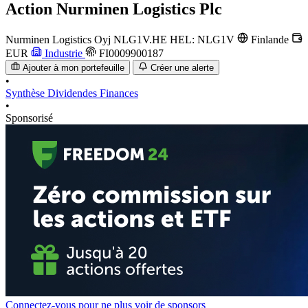
Action
Nurminen Logistics Plc
Nurminen Logistics Oyj
NLG1V.HE
HEL: NLG1V
Finlande
EUR
Industrie
FI0009900187
Ajouter à mon portefeuille
Créer une alerte
•
Synthèse
Dividendes
Finances
•
Sponsorisé
Connectez-vous pour ne plus voir de sponsors