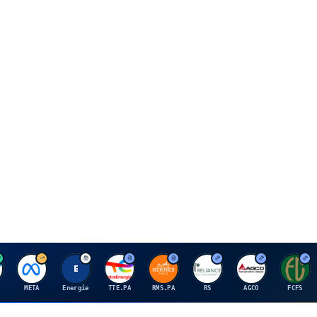
M
E
T
H
R
A
F
META
Energie
TTE.PA
RMS.PA
RS
AGCO
FCFS