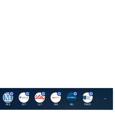
M
A
E
J
J
P
O
MCO
AIT
LLY
JAN
JBL
PSHZF
OXSQ