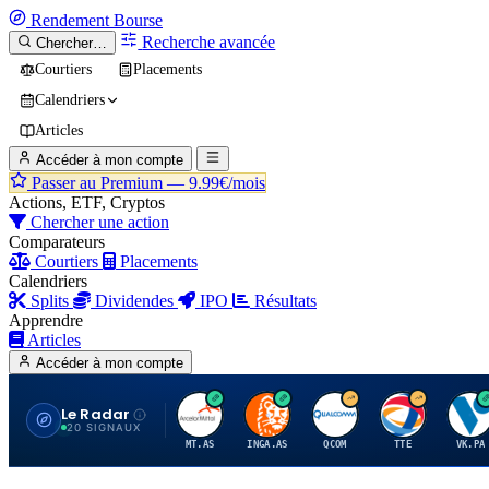
Rendement
Bourse
Recherche avancée
Chercher…
Courtiers
Placements
Calendriers
Articles
Accéder à mon compte
Passer au Premium —
9.99€/mois
Actions, ETF, Cryptos
Chercher une action
Comparateurs
Courtiers
Placements
Calendriers
Splits
Dividendes
IPO
Résultats
Apprendre
Articles
Accéder à mon compte
Le Radar
A
I
Q
T
V
20 SIGNAUX
MT.AS
INGA.AS
QCOM
TTE
VK.PA