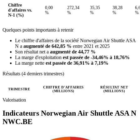
Chiffre
0,00
272,34
35,35
38,28
6,
d'affaires vs.
%
%
%
%
%
N-1 (%)
Quelques points importants à retenir
Le chiffre d'affaires de la société Norwegian Air Shuttle ASA
N a
augmenté de 642,85 %
entre 2021 et 2025
Son résultat net a
augmenté de 44,77 %
La marge d'exploitation
est passée de -34,46% à 18,76%
La marge nette
est passée de 36,91% à 7,19%
Résultats (4 derniers trimestres)
CHIFFRE D'AFFAIRES
RÉSULTAT NET
TRIMESTRE
(MILLIONS)
(MILLIONS)
Valeurs trimestrielles en millions (euro)
Valorisation
Indicateurs Norwegian Air Shuttle ASA N
NWC.BE