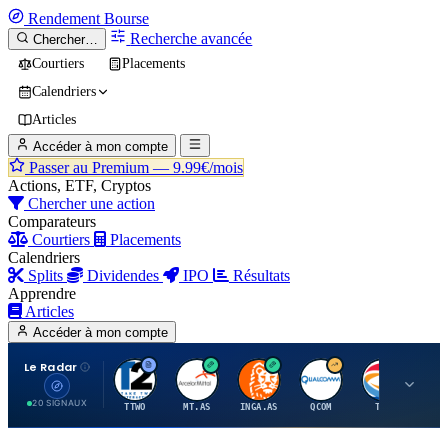
Rendement
Bourse
Recherche avancée
Chercher…
Courtiers
Placements
Calendriers
Articles
Accéder à mon compte
Passer au Premium —
9.99€/mois
Actions, ETF, Cryptos
Chercher une action
Comparateurs
Courtiers
Placements
Calendriers
Splits
Dividendes
IPO
Résultats
Apprendre
Articles
Accéder à mon compte
Le Radar
T
A
I
Q
T
20 SIGNAUX
TTWO
MT.AS
INGA.AS
QCOM
TTE
VK.