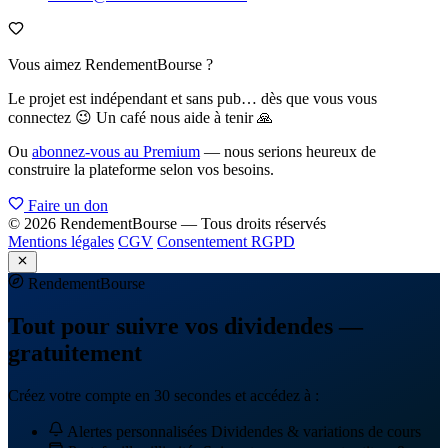
Vous aimez RendementBourse ?
Le projet est indépendant et sans pub… dès que vous vous
connectez 😉 Un café nous aide à tenir 🙏
Ou
abonnez-vous au Premium
— nous serions heureux de
construire la plateforme selon vos besoins.
Faire un don
© 2026 RendementBourse — Tous droits réservés
Mentions légales
CGV
Consentement RGPD
Rendement
Bourse
Tout pour suivre vos dividendes —
gratuitement
Créez votre compte en 30 secondes et accédez à :
Alertes personnalisées
Dividendes & variations de cours