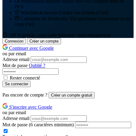
Portefeuilles illimités
Suivez tous vos comptes titres &
PEA
Watchlist & favoris
Gardez vos actions à l'œil
Calendrier de dividendes
Vos prochains versements en un
coup d'œil
100 % gratuit · sans carte bancaire · sans engagement
Connexion
Créer un compte
Continuer avec Google
ou par email
Adresse email
Mot de passe
Oublié ?
Rester connecté
Se connecter
Pas encore de compte ?
Créer un compte gratuit
S'inscrire avec Google
ou par email
Adresse email
Mot de passe
(6 caractères minimum)