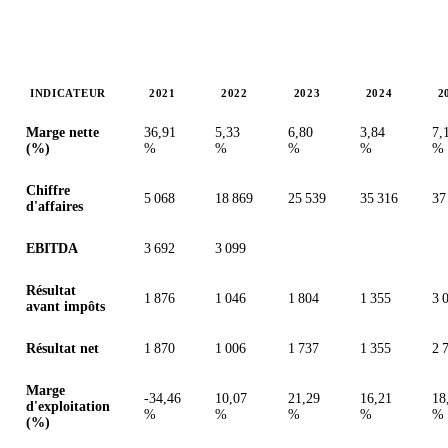
INDICATEUR
2021
2022
2023
2024
2
Valeurs en millions (euro)
Marge nette
36,91
5,33
6,80
3,84
7,
(%)
%
%
%
%
%
Chiffre
5 068
18 869
25 539
35 316
37
d'affaires
EBITDA
3 692
3 099
Résultat
1 876
1 046
1 804
1 355
3 
avant impôts
Résultat net
1 870
1 006
1 737
1 355
2 
Marge
-34,46
10,07
21,29
16,21
18
d'exploitation
%
%
%
%
%
(%)