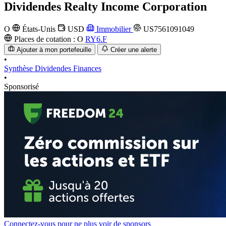
Dividendes
Realty Income Corporation
O
États-Unis
USD
Immobilier
US7561091049
Places de cotation :
O
RY6.F
Ajouter à mon portefeuille
Créer une alerte
•
Synthèse
Dividendes
Finances
•
Sponsorisé
Connectez-vous pour ne plus voir de sponsors