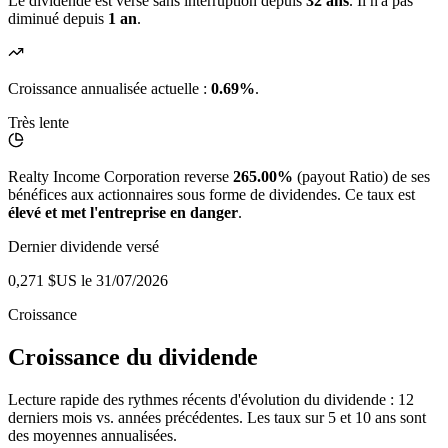
Le dividende est versé sans interruption depuis
32 ans
. Il n'a pas
diminué depuis
1 an
.
Croissance annualisée actuelle :
0.69%
.
Très lente
Realty Income Corporation reverse
265.00%
(payout Ratio) de ses
bénéfices aux actionnaires sous forme de dividendes. Ce taux est
élevé et met l'entreprise en danger
.
Dernier dividende versé
0,271 $US
le 31/07/2026
Croissance
Croissance du dividende
Lecture rapide des rythmes récents d'évolution du dividende : 12
derniers mois vs. années précédentes. Les taux sur 5 et 10 ans sont
des moyennes annualisées.