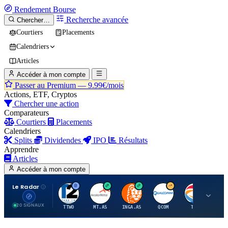
Rendement
Bourse
Recherche avancée
Chercher…
Courtiers
Placements
Calendriers
Articles
Accéder à mon compte
Passer au Premium —
9.99€/mois
Actions, ETF, Cryptos
Chercher une action
Comparateurs
Courtiers
Placements
Calendriers
Splits
Dividendes
IPO
Résultats
Apprendre
Articles
Accéder à mon compte
Le Radar
T
A
I
Q
T
20 SIGNAUX
TTWO
MT.AS
INGA.AS
QCOM
TTE
VK.