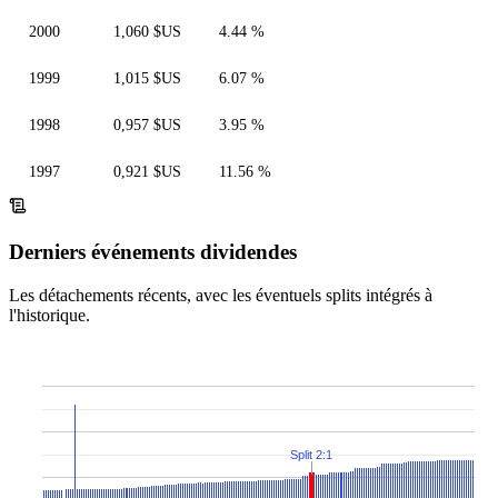
2000
1,060 $US
4.44 %
1999
1,015 $US
6.07 %
1998
0,957 $US
3.95 %
1997
0,921 $US
11.56 %
Derniers événements dividendes
Les détachements récents, avec les éventuels splits intégrés à
l'historique.
Split 2:1