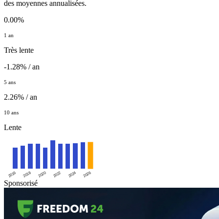
des moyennes annualisées.
0.00%
1 an
Très lente
-1.28% / an
5 ans
2.26% / an
10 ans
Lente
2016
2020
2024
2018
2022
2026
Sponsorisé