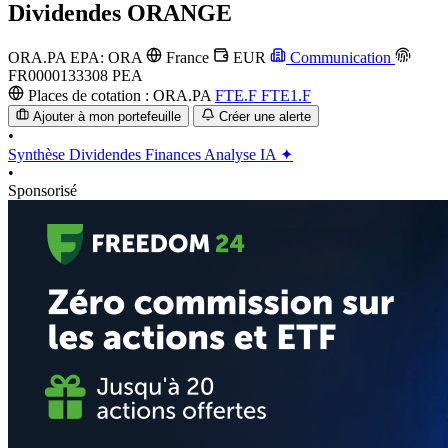
Dividendes
ORANGE
ORA.PA
EPA: ORA
France
EUR
Communication
FR0000133308
PEA
Places de cotation :
ORA.PA
FTE.F
FTE1.F
Ajouter à mon portefeuille
Créer une alerte
•
Synthèse
Dividendes
Finances
Analyse IA ✦
•
Sponsorisé