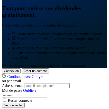
Tout pour suivre vos dividendes —
gratuitement
Créez votre compte en 30 secondes et accédez à :
Alertes personnalisées
Dividendes & variations de cours
Portefeuilles illimités
Suivez tous vos comptes titres &
PEA
Watchlist & favoris
Gardez vos actions à l'œil
Calendrier de dividendes
Vos prochains versements en un
coup d'œil
100 % gratuit · sans carte bancaire · sans engagement
Connexion
Créer un compte
Continuer avec Google
ou par email
Adresse email
Mot de passe
Oublié ?
Rester connecté
Se connecter