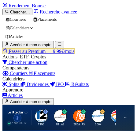
Rendement
Bourse
Recherche avancée
Chercher…
Courtiers
Placements
Calendriers
Articles
Accéder à mon compte
Passer au Premium —
9.99€/mois
Actions, ETF, Cryptos
Chercher une action
Comparateurs
Courtiers
Placements
Calendriers
Splits
Dividendes
IPO
Résultats
Apprendre
Articles
Accéder à mon compte
Le Radar
T
A
I
Q
T
20 SIGNAUX
TTWO
MT.AS
INGA.AS
QCOM
TTE
VK.