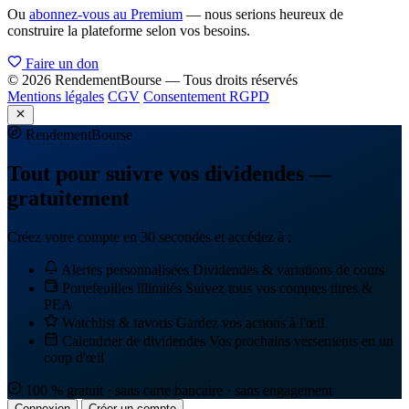
Ou
abonnez-vous au Premium
— nous serions heureux de
construire la plateforme selon vos besoins.
Faire un don
© 2026 RendementBourse — Tous droits réservés
Mentions légales
CGV
Consentement RGPD
Rendement
Bourse
Tout pour suivre vos dividendes —
gratuitement
Créez votre compte en 30 secondes et accédez à :
Alertes personnalisées
Dividendes & variations de cours
Portefeuilles illimités
Suivez tous vos comptes titres &
PEA
Watchlist & favoris
Gardez vos actions à l'œil
Calendrier de dividendes
Vos prochains versements en un
coup d'œil
100 % gratuit · sans carte bancaire · sans engagement
Connexion
Créer un compte