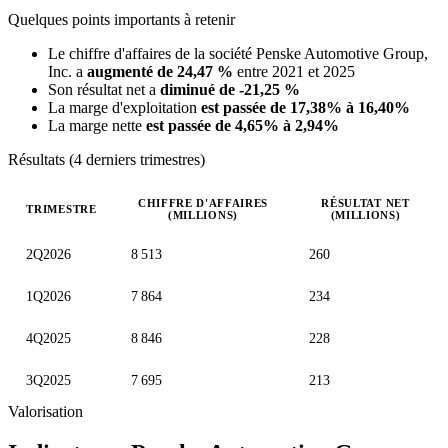
Quelques points importants à retenir
Le chiffre d'affaires de la société Penske Automotive Group,
Inc. a
augmenté de 24,47 %
entre 2021 et 2025
Son résultat net a
diminué de -21,25 %
La marge d'exploitation
est passée de 17,38% à 16,40%
La marge nette
est passée de 4,65% à 2,94%
Résultats (4 derniers trimestres)
CHIFFRE D'AFFAIRES
RÉSULTAT NET
TRIMESTRE
(MILLIONS)
(MILLIONS)
Valeurs trimestrielles en millions (dollar des États-Unis)
2Q2026
8 513
260
1Q2026
7 864
234
4Q2025
8 846
228
3Q2025
7 695
213
Valorisation