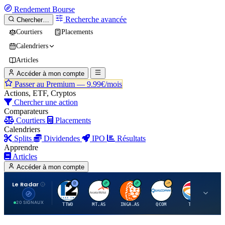
Rendement
Bourse
Recherche avancée
Chercher…
Courtiers
Placements
Calendriers
Articles
Accéder à mon compte
Passer au Premium —
9.99€/mois
Actions, ETF, Cryptos
Chercher une action
Comparateurs
Courtiers
Placements
Calendriers
Splits
Dividendes
IPO
Résultats
Apprendre
Articles
Accéder à mon compte
Le Radar
T
A
I
Q
T
20 SIGNAUX
TTWO
MT.AS
INGA.AS
QCOM
TTE
VK.