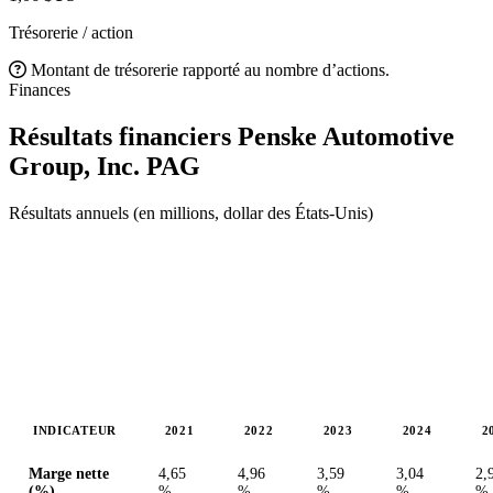
Trésorerie / action
Montant de trésorerie rapporté au nombre d’actions.
Finances
Résultats financiers Penske Automotive
Group, Inc.
PAG
Résultats annuels (en millions, dollar des États-Unis)
INDICATEUR
2021
2022
2023
2024
2
Valeurs en millions (dollar des États-Unis)
Marge nette
4,65
4,96
3,59
3,04
2,
(%)
%
%
%
%
%