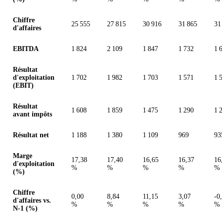
Chiffre
25 555
27 815
30 916
31 865
31
d'affaires
EBITDA
1 824
2 109
1 847
1 732
1 
Résultat
d'exploitation
1 702
1 982
1 703
1 571
1 
(EBIT)
Résultat
1 608
1 859
1 475
1 290
1 
avant impôts
Résultat net
1 188
1 380
1 109
969
93
Marge
17,38
17,40
16,65
16,37
16
d'exploitation
%
%
%
%
%
(%)
Chiffre
0,00
8,84
11,15
3,07
-0
d'affaires vs.
%
%
%
%
%
N-1 (%)