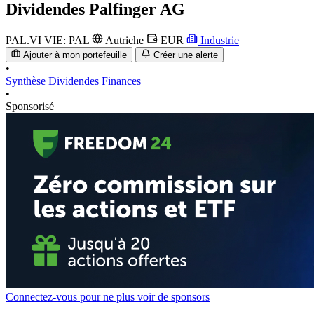
Dividendes
Palfinger AG
PAL.VI
VIE: PAL
Autriche
EUR
Industrie
Ajouter à mon portefeuille
Créer une alerte
•
Synthèse
Dividendes
Finances
•
Sponsorisé
Connectez-vous pour ne plus voir de sponsors