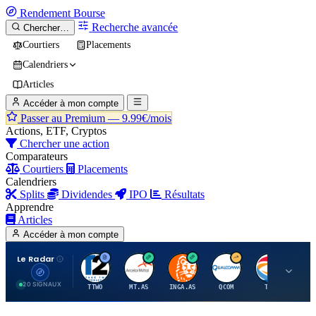
Rendement
Bourse
Recherche avancée
Chercher…
Courtiers
Placements
Calendriers
Articles
Accéder à mon compte
Passer au Premium —
9.99€/mois
Actions, ETF, Cryptos
Chercher une action
Comparateurs
Courtiers
Placements
Calendriers
Splits
Dividendes
IPO
Résultats
Apprendre
Articles
Accéder à mon compte
Le Radar
T
A
I
Q
T
20 SIGNAUX
TTWO
MT.AS
INGA.AS
QCOM
TTE
VK.