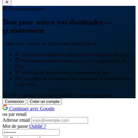
Rendement
Bourse
Tout pour suivre vos dividendes —
gratuitement
Créez votre compte en 30 secondes et accédez à :
Alertes personnalisées
Dividendes & variations de cours
Portefeuilles illimités
Suivez tous vos comptes titres &
PEA
Watchlist & favoris
Gardez vos actions à l'œil
Calendrier de dividendes
Vos prochains versements en un
coup d'œil
100 % gratuit · sans carte bancaire · sans engagement
Connexion
Créer un compte
Continuer avec Google
ou par email
Adresse email
Mot de passe
Oublié ?