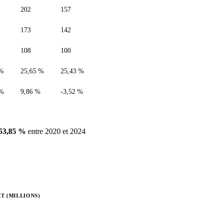
202
157
173
142
108
100
 %
25,65 %
25,43 %
 %
9,86 %
-3,52 %
53,85 %
entre 2020 et 2024
T (MILLIONS)