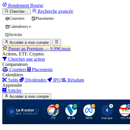
Rendement
Bourse
Recherche avancée
Chercher…
Courtiers
Placements
Calendriers
Articles
Accéder à mon compte
Passer au Premium —
9.99€/mois
Actions, ETF, Cryptos
Chercher une action
Comparateurs
Courtiers
Placements
Calendriers
Splits
Dividendes
IPO
Résultats
Apprendre
Articles
Accéder à mon compte
Le Radar
T
V
M
E
T
20 SIGNAUX
TTE
VK.PA
META
Energie
TTE.PA