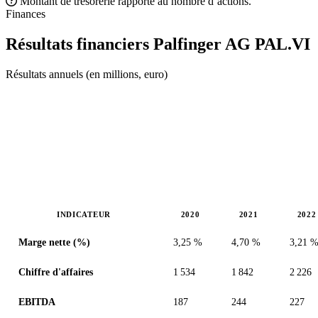
Montant de trésorerie rapporté au nombre d’actions.
Finances
Résultats financiers Palfinger AG
PAL.VI
Résultats annuels (en millions, euro)
INDICATEUR
2020
2021
2022
Valeurs en millions (euro)
Marge nette (%)
3,25 %
4,70 %
3,21 
Chiffre d'affaires
1 534
1 842
2 226
EBITDA
187
244
227