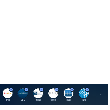
J
J
P
O
H
H
U
JAN
JBL
PSHZF
OXSQ
HRZN
HIW
UMH