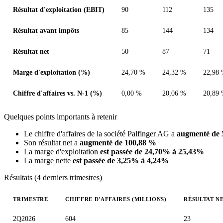
Résultat d'exploitation (EBIT)
90
112
135
Résultat avant impôts
85
144
134
Résultat net
50
87
71
Marge d'exploitation (%)
24,70 %
24,32 %
22,98
Chiffre d'affaires vs. N-1 (%)
0,00 %
20,06 %
20,89
Quelques points importants à retenir
Le chiffre d'affaires de la société Palfinger AG a
augmenté de 
Son résultat net a
augmenté de 100,88 %
La marge d'exploitation
est passée de 24,70% à 25,43%
La marge nette
est passée de 3,25% à 4,24%
Résultats (4 derniers trimestres)
TRIMESTRE
CHIFFRE D'AFFAIRES (MILLIONS)
RÉSULTAT NE
Valeurs trimestrielles en millions (euro)
2Q2026
604
23