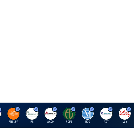
H
R
A
F
M
A
E
RMS.PA
RS
AGCO
FCFS
MCO
AIT
LLY