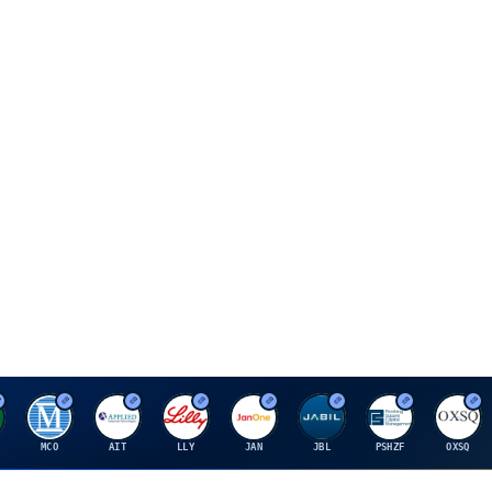
M
A
E
J
J
P
O
MCO
AIT
LLY
JAN
JBL
PSHZF
OXSQ